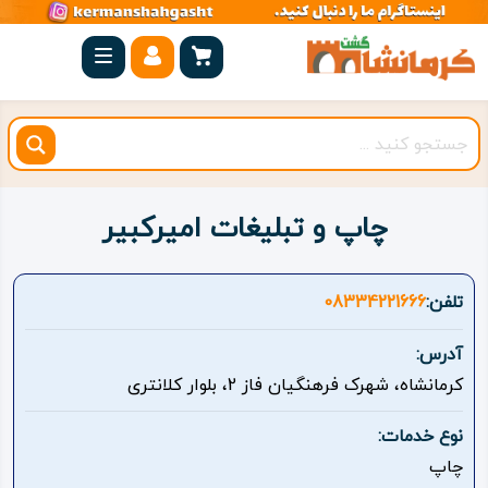
صفحه
اصلی
کرمانشاه
شهرستان
ها
چاپ و تبلیغات امیرکبیر
مجموعه
بیستون
تلفن:
08334221666
روستاهای
آدرس:
هدف
کرمانشاه، شهرک فرهنگیان فاز 2، بلوار کلانتری
اقامتگاه
نوع خدمات:
چاپ
ویژه