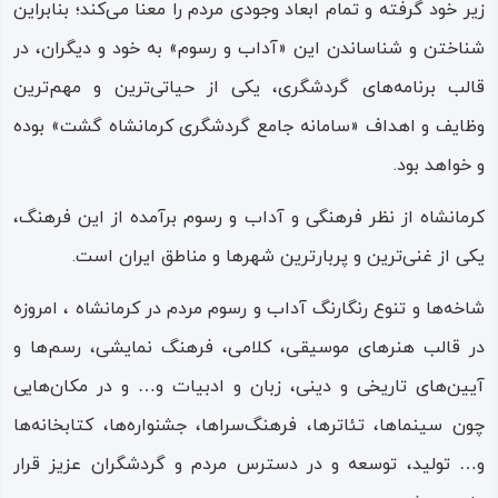
زیر خود گرفته و تمام ابعاد وجودی مردم را معنا می‌کند؛ بنابراین
کیهان کلهر (نوازنده موسیقی ایرانی)
شناختن و شناساندن این «آداب و رسوم» به خود و دیگران، در
شهرام ناظری (خواننده آواز و ردیف ایرانی)
قالب برنامه‌های گردشگری، یکی از حیاتی‌ترین و مهم‌ترین
وظایف و اهداف «سامانه جامع گردشگری کرمانشاه‌ گشت» بوده
رنگین‌کمان و پیوستار تعلقات و باورهای مذهبی در شهر
و خواهد بود.
کرمانشاه نیز بسیار متنوع و رنگارنگ است؛ از باقی‌ مانده پیروان
ادیانی چون زرتشتی، یهودی و مسیحی – کلیمی تا مذاهب
کرمانشاه از نظر فرهنگی و آداب و رسوم برآمده از این فرهنگ،
مختلف خود اسلام مانند تشیع و تسنن با همه زیرشاخه‌هایش و
یکی از غنی‌ترین و پربارترین شهرها و مناطق ایران است.
نیز دین یا مذهب یارسانی (اهل حق) را می‌توان در کرمانشاه
شاخه‌ها و تنوع رنگارنگ آداب و رسوم مردم در کرمانشاه ، امروزه
مشاهده کرد.
در قالب هنرهای موسیقی، کلامی، فرهنگ نمایشی، رسم‌ها و
آیین‌های تاریخی و دینی، زبان و ادبیات و… و در مکان‌هایی
چون سینماها، تئاترها، فرهنگ‌سراها، جشنواره‌ها، کتابخانه‌ها
و… تولید، توسعه و در دسترس مردم و گردشگران عزیز قرار