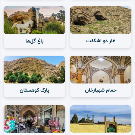
معابر و خیابان‌های جدید، مهمان‌ خانه‌ها و هتل‌ها، عمارت‌های
دولتی و میدان‌ها و تزیینات بیرونی این ساختمان‌ها، نمونه‌هایی
از تأثیر دنیای مدرن و معماری متأثر از فرهنگ جدید غربی
غار دو اشکفت
باغ گل‌ها
هستند.
شهر کرمانشاه به دلیل پتانسیل‌های طبیعی، خاک بارور و غنی،
جنگل‌های انبوه، آب به‌ نسبت زیاد، فراوانی رودخانه‌ها و وجود
چراگاه‌ها و مراتع بیشمار، تبدیل به یکی از قطب‌های گردشگری
حمام شهبازخان
پارک کوهستان
طبیعی شده است و به دلیل اقلیم و موقعیت جغرافیایی ویژه،
یعنی از یک سو کوهستانی است و متصل به سرما و برف‌ گیری
زاگرس و از سوی دیگر به دلیل هم‌ جواری با عراق و دریافت
جپه‌های هوای گرم، کرمانشاه دارای آب‌ و هوایی چهار فصل
است که در هر مقطعی از سال می‌توان از لطافت و سرسبزی