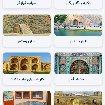
سراب نیلوفر
تکیه بیگلربیگی
مناسب آن به عنوان دومین اقامتگاه پادشاهان ساسانی و مرکز
تابستانه آن‌ها استفاده می‌شده است.
البته در افسانه‌های رایج، هم در زبان مردم و هم در افسانه‌های
مکتوب، بنای نخستینِ شهر کرمانشاه را به تهمورث دیوبند،
پادشاه اساطیری و افسانه‌ای سلسله پیشدادیان نسبت داده‌اند.
طاق‌ بستان
سان رستم
بنا بر هر تعریف و پیشینه‌ای می‌توان از آثار تاریخی – طبیعی
هم كهنسالی شهر را دريافت.
جاذبه‌های گردشگری و بافت شهر كرمانشاه
آثار و مکان‌های تاریخی و باستانی شهر کرمانشاه به شکل
مسجد شافعی
کاروانسرای ماهیدشت
متعارف به دو دوره پیش ‌از اسلام (باستانی) و پس ‌از اسلام
(تاریخی) تقسیم می‌شوند؛ برخی از آثار باستانی در این شهر
عبارتند از: