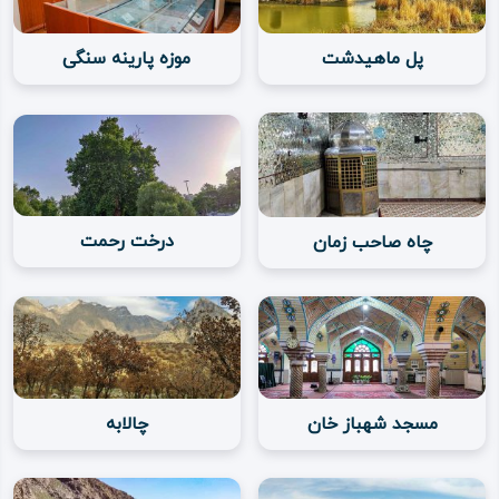
غار دو‌‌اشکفت
پل ماهیدشت
موزه پارینه سنگی
مجموعه طاق بستان
کتیبه اردشیر
سان رستم
کاروانسرا و پل ماهیدشت
درخت رحمت
چاه صاحب زمان
از جمله آثار تاریخی و مکان‌های گردشگری پس‌ از اسلام نیز
می‌توان به این موارد اشاره کرد:
مسجد جامع
مسجد شهباز خان
چالابه
مسجد فیض‌ آباد
تکیه معاون‌ الملک