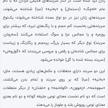
زنان کُرد شده است: در کنار سربند‌های قدیمی مردان که با نام
عام «له‌چگ» (دستمال) و «به‌تیه» (عبا) شناخته می‌شوند،
سربندهای زنان نیز در دو نوع عمده شناخته می‌شوند؛ یک‌نوع
سربندهایی به‌نسبت کم‌ حجم و با رنگ‌های تیره، که بیشتر برای
روزمره و یا مجالس عزا و سوگ استفاده می‌کنند (سه‌روئن:
سربند)؛ نوع دیگر که بسیار بزرگ، پرحجم و رنگارنگ و زیباست
برای مجالس شادمانی و رقص و عروسی می‌بندند که «گول‌وه‌نی»
(سربند بسته‌ شده با گل) خوانده می‌شود.
این دو سربند دارای متعلقات و مکمل‌های زیادی هستند، مثل؛
«به‌تیه» (عبا) که بر روی سربند و تمام بدن می‌کشند،
«سووخمه»، «زه‌بوون»، «کوله‌نجه» و «خفتان» از دیگر متعلقات
است که دو نام نخست معنای نوعی جلیقه کوتاه و دو نام بعدی
معنای نوعی روپوش بلند و جلوباز را می‌دهند.