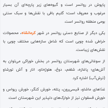
سقف، درها و پنجره‌ها و ستون‌های ایوان خانه‌ها از چوب است؛
پاپوش در روانسر است و گیوه‌های زیر پارچه‌ای آن بسیار
مصالح ساختمانی در این شهر شامل لاشه‌ سنگ، گل و گچ است.
مرغوب و معروف است؛ گلیم‌ بافی با نقش‌ها و سبک سنتی
این سبک از معماری و سازه‌هایی این چنینی زندگی اجتماعی
بومی منطقه روانسر است.
همساز و هماهنگ با طبیعت را، در قرن‌ها‌ قرن پایدار ساخته
یکی دیگر از صنایع دستی روانسر در شهر
کرمانشاه
، محصولات
است.
خراطی شده چوبی است که شامل سازه‌هایی مختلف چوبی با
شهرستان روانسر در اعیاد و آیین‌های مذهبی و ملی و در
نقش‌های زیباست
.
مناسک و مراسم‌هایی چون عزاداری، عروسی و جشن‌های بومی،
از سوغاتی‌های شهرستان روانسر در بخش خوراکی می‌توان به
دارای سبک و سیاق مخصوص به خود است.
آش‌های؛ پاغازه، شلغم، دوغ، هلوژه‌ناو، انار و آش تورشاو
مردم این شهر در بازی‌های سنتی و محلی جایگاه و مقام نادری
(ترش‌آب) اشاره کرد.
دارند، تا جایی که در کتاب «فرهنگ بازی‌های بومی – ‌محلی
غذاهای ماشاو، قیسی‌رون، پتله، خورش کنگر، خورش ریواس و
روانسر»، بیش از ۹۰ نوع بازی را برشمرده‌اند که خاص آن منطقه
خورش قسقوان نیز از خوارک‌های دلپذیر این شهرستان است.
هستند.