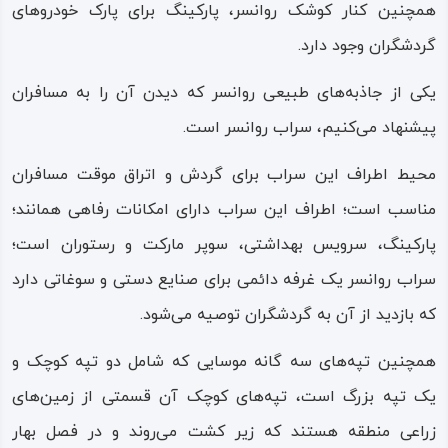
همچنین کنار کوشک روانسر، پارکینگ برای پارک خودروهای
غارها، چشمه‌ها، رودها، کوهساران، جنگل‌های طبیعی و
گردشگران وجود دارد.
دشت‌های سبزه‌ پوش، همگی در یک مجموعه گرد آمده‌اند تا
موزه‌ای از طبیعت و حیات وحش را در مقابل چشم گردشگر به
یکی از جاذبه‌های طبیعی روانسر که دیدن آن را به مسافران
نمایش بگذارند.
پیشنهاد می‌کنیم، سراب روانسر است.
هوای دلپذیر بهارانه، دره‌های سرسبز، قله‌های برف‌ پوش و
محیط اطراف این سراب برای گردش‌ و اتراق موقت مسافران
گستردگی سرزمین روانسر اقلیمی چهار فصل پدید آورده، که در
مناسب است؛ اطراف این سراب دارای امکانات رفاهی همانند؛
تمام ایام سال مهیای پذیرایی و میزبانی از گردشگران و مسافران
پارکینگ، سرویس بهداشتی، سوپر مارکت و رستوران است؛
است.
سراب روانسر یک غرفه دائمی برای صنایع‌ دستی و سوغاتی دارد
که بازدید از آن به گردشگران توصیه می‌شود.
شهرستان روانسر در کوه‌پایه‌ها و دامنه‌های کوهستانی خود،
تراکم و غنای بالایی از درختان پسته‌ کوهی، انجیر کوهی،
همچنین تپه‌های سه‌ گانه موسایی که شامل دو تپه کوچک و
زالزالک، بادام‌ کوهی، امرود (گلابی)، توت، بلوط و دیگر محصولات
یک تپه بزرگ است، تپه‌های کوچک آن قسمتی از زمین‌های
را داراست.
زراعی منطقه هستند که زیر کشت می‌روند و در فصل بهار