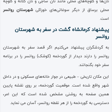
نان‌ها و کلوچه‌های محلی مانند نان ساجی و نان کلانه و کلوچه
شهرستان روانسر دارای مشاهیر فرهنگی بزرگی است که سعی
محلی برساق از دیگر سوغاتی‌های خوراکی
شهرستان روانسر
در ثبت و ماندگاری فرهنگ این خطه دارند؛ نام‌هایی از این
است.
بزرگان فرهنگی عبارتند از: سید طاهر هاشمی (شاعر و ادیب)،
پیشنهاد کرمانشاه گشت در سفر به شهرستان
سید حبیب‌ الله‌ نعلینی (شاعر و ترانه‌ سرا) و میرزا فهیم زالوابی
روانسر
که شاعر و رزم‌نامه‌ سرای روشن‌ دلی بوده و حماسه‌های مکتوب
ملی و محلی بسیاری از او به یادگار مانده است.
به گردشگران پیشنهاد می‌کنیم‌ اگر قصد سفر به شهرستان
روانسر را دارند دیدار از گوردخمه (کوشک) روانسر را در برنامه
زیستگاه شهرستان روانسر
سفر خود بگنجانند.
طبیعت شهرستان روانسر نمونه‌ای نادر و بی‌نظیر از گرد آمدن
این مکان تاریخی – طبیعی در جوار خانه‌های مسکونی و در داخل
انواع زیبایی‌ها و جلوه‌های اقلیمی است؛ به دلیل همجواری با
شهر واقع شده است. موقعیت گوردخمه، بر روی نقشه پایین
طبیعت اورامان، روانسر را دروازه اورامانات نام نهاده‌اند، بی‌گمان
همین صفحه به روشنی مشخص شده است که این امر،
دروازه‌ای است که گردشگران را از بهشتی به بهشت دیگر
دسترسی به گوردخمه را از هر نقطه روانسر، آسان می نماید.
رهنمون می‌کند.