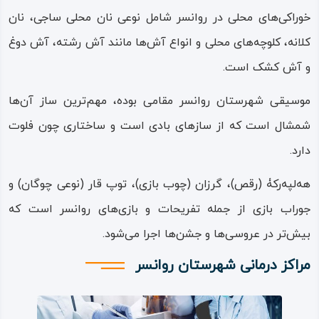
خوراکی‌های محلی در روانسر شامل نوعی نان محلی ساجی، نان
جلوه‌های فرهنگ و سنت در شهرستان روانسر رنگارنگ و از
کلانه، کلوچه‌های محلی و انواع آش‌ها مانند آش رشته، آش دوغ
گوناگونی و اصالت زیادی برخوردار است. این گوناگونی فرهنگی
و آش کشک است.
در شهر روانسر همانند دیگر مناطق استان کرمانشاه، به پیشینه
موسیقی شهرستان روانسر مقامی بوده، مهم‌ترین ساز آن‌ها
زندگی عشایری و روستایی مردم بازمی‌گردد.
شمشال است که از سازهای بادی است و ساختاری چون فلوت
زبان مردم این خطه، زبان کردی با گویش جافی است؛ در
دارد.
قسمت‌های مختلف شهرستان روانسر، مردم دارای زیرگویش‌هایی
هه‌لپه‌رکۀ (رقص)، گرزان (چوب‌ بازی)، توپ‌ قار (نوعی چوگان) و
هستند که مهم‌ترین این لهجه‌ها یا زیرگویش‌ها، جافی اردلانی
جوراب‌ بازی از جمله تفریحات و بازی‌های روانسر است که
است،این گویش، بینابین جافی و کردی هورامی است.
بیش‌تر در عروسی‌ها و جشن‌ها اجرا می‌شود.
مذهب بیشتر مردم روانسر سنی شافعی است و اندکی از مردم،
مراکز درمانی شهرستان روانسر
که ساکنان روستاهای نزدیک‌تر به شهر کرمانشاه هستند، مذهب
تشیع دارند. تعداد بسیار زیاد مساجد در شهرستان روانسر
نشانه‌ای از باورهای مذهبی در میان مردم این منطقه است.