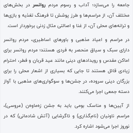
قاجاریه است.
جامعه را می‌سازد؛ آداب ‌و رسوم مردم
روانسر
در بخش‌های
مختلف آن، از مراسم‌ها و طرز پوشش تا فرهنگ تغذیه و بازی‌ها
از جاذبه‌های طبیعی شهرستان روانسر، سراب روانسر است،
و ترانه‌های محلی آن، از غنا و اصالتی مثال‌ زدنی برخوردار است.
مجموعه‌ای اکولوژیکی و بسیار زیبا که هرساله و در فصل‌های
مختلف میزبان گروه‌های متفاوتی از گردشگران است.
در مراسم و اعیاد مذهبی و باورهای اساطیری، مردم روانسر
دارای سبک و سیاق منحصر به‌ فردی هستند؛ مردم روانسر برای
بسیاری از سفرهای تفریحی، ورزشی و هنری به شهرستان
اماکن مقدس و رویدادهای دینی مانند عید قربان و فطر، احترام
روانسر به هدف بازدید از این سراب و اتراق در کناره‌های زیبای
زیادی قائل هستند تا جایی که بسیاری از اشعار محلی را برای
آن انجام می‌شود. از جاذبه‌های مذهبی روانسر باید به بارگاه
بزرگان دینی سروده، در جشن‌ها و سوگواری‌های مذهبی با آواز
«ویس قرنی» اشاره کرد که به سبک و طرز معماری سلجوقی، بر
دسته‌ جمعی اجرا می‌کنند.
كوه «بیشه» در میان راه روانسر به کرمانشاه ساخته شده است.
از آیین‌ها و مناسک بومی باید به جشن زه‌ماوه‌ن (عروسی)،
«باباحیران، شیخ‌ سرا و شیخ‌ رسول دولت‌ آبادی» از دیگر بقعه‌ها
مراسم ناونیان (نام‌گذاری) و ئاگرشایی (آتش شادمانی) که در
و زیارت‌گاه‌های مذهبی شهرستان روانسر هستند.
نوروز اجرا می‌شود اشاره کرد.
فرهنگ، سنت، مذهب و پوشش مردم روانسر