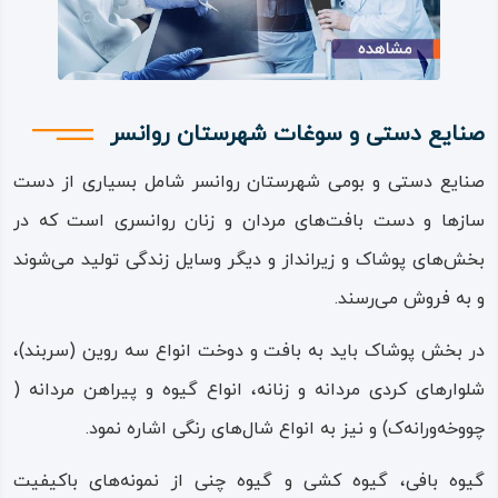
سبک پوشش در شهرستان روانسر نیز مانند هر شهرستان
کردنشین دیگر، منحصر به فرهنگ و سلیقه زیبایی‌ شناختی ویژه
ساکنان منطقه است؛ از پوشاک‌ سنتی مردان روانسر چووخه
صنایع دستی و سوغات شهرستان روانسر
(پیراهن)، رانه‌ک (شلوار)، کلاش (گیوه) و از لباس‌های زنانه
صنایع دستی و بومی شهرستان روانسر شامل بسیاری از دست‌
سوخمه (جلیقه)، کوا (قبا) و… را می‌توان نام برد؛ هر کدام از این
سازها و دست‌ بافت‌های مردان و زنان روانسری است که در
تن‌پوش‌ها دارای طرح‌ها و رنگ‌های متنوعی است که همگی از
بخش‌های پوشاک و زیرانداز و دیگر وسایل زندگی تولید می‌شوند
نقش‌ها و رنگ‌های طبیعت و از سلیقه بومی مردم محلی الگو
و به فروش می‌رسند.
برداری شده‌اند.
در بخش پوشاک باید به بافت و دوخت انواع سه‌ روین (سربند)،
از دیگر نشانه‌ها و نمادهای فرهنگی شهرستان روانسر باید به
شلوارهای کردی مردانه و زنانه، انواع گیوه و پیراهن مردانه (
معماری سنتی و قدیمی آن اشاره نمود که نوعی معماری ساده و
چووخه‌ورانه‌ک) و نیز به انواع شال‌های رنگی اشاره نمود.
زیبا، با سازه‌های دو طبقه، همراه با ایوان و ایوانک است.
گیوه‌ بافی، گیوه‌ کشی و گیوه‌ چنی از نمونه‌های باکیفیت