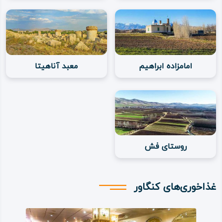
نام «کنگاور» را به زبان امروزی «قلعه‌کنگه» دانست؛ یعنی قلعه یا
دژی که در منطقه کنگه است.
اقلیم شهرستان کنگاور
طبیعت این شهر به دلیل کوهستانی بودن، همچون دیگر نقاط
امامزاده ابراهیم
معبد آناهیتا
رشته‌ کوه زاگرس و به دلیل وجود سراب‌ها، چشمه‌ها و
رودخانه‌های زیاد بسیار سرسبز بوده، دارای پوشش گیاهی و
جنگلی متنوعی است.
پارک‌ها و بوستان‌های تفریحی در داخل مناطق مسکونی، در کنار
روستای فش
باغ‌ها و مزارع و این‌ همه در جوار بیشه‌ها و جنگل‌های طبیعی،
مجموعه‌ای زیبا و فضایی بهشت‌ گونه پدید آورده است؛ این
غذاخوری‌های کنگاور
اقلیم سرسبز و مملو از گل‌زارها و مزارع رنگارنگ است.
قدمت شهرستان کنگاور