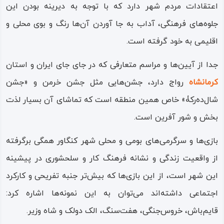
اعتقادات مردم شهر دارد که با توجه به دیرینه بودن این
فرهنگ، سنت، پوشش و زبان مردم شهرستان
کنگاور
جلوه‌های فرهنگی، آداب به جا آوردن آن‌ها رنگ و بوی محلی و
اقلیمی به خود گرفته است.
شهر کنگاور از جنبه مردم‌ شناسی دارای تنوع بالایی از زبان،
مذهب، نژاد و آداب‌ و رسوم است و مردمان این شهر در طول
جدا از آیین‌ها و مراسم متعارفی که در جای‌ جای ایران و استان
تاریخ و با وجود تفاوت‌های طبیعی در زبان و مذهب و دیگر
کرمانشاه
رواج دارد، جشن‌هایی مثل جشن خرمن و «جشن
جنبه‌های فرهنگی، در نهایت تساهل و آشتی در کنار هم زندگی
شال‌ده‌رکۀ» خاص همین منطقه است که تماشای آن بسیار لذت‌
کرده، فرهنگ و تمدن تاریخی شهر کنگاور را از نیاکانشان به
بخش و شور آفرین است.
نوادگان انتقال داده‌اند.
بازی‌ها و سرگرمی‌های بومی و محلی شهر کنگاور همگی برگرفته
فراوانی و توزیع نژادی‌ – زبانی مردم این شهر بسیار متنوع بوده،
از واقعیت زندگی و نشانه فرهنگ کار و سلحشوری در پیشینه
از اقوام، نژادها و زبان‌های فارسی، کردی و لری در قالب اکثریت،
این شهر است، از این بازی‌ها که بیش‌تر جنبه تفریحی و کارکرد
تشکیل شده‌ است؛ از سویی در دوره‌های سپسین، بخش‌های
اجتماعی داشته‌اند می‌توان به این نمونه‌ها اشاره کرد:
زیادی از مناطق پیرامون شهر کنگاور میزبان اقوام و مهاجران
قایم‌باش، خروس‌جنگی، هفت‌سنگ، الک‌ دولک و شاه‌ وزیر.