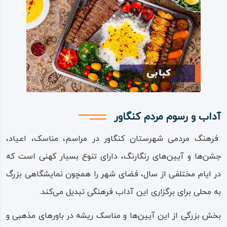
جاذبه‌های متنوعی برخوردار است؛ از جمله این جاذبه‌های مذهبی
می‌توان به امام‌ زاده‌ باقر، امام‌ زاده سید جمال‌ الدین، بقعه قبر
آقا، بقعه محمد ابراهیم، مسجد جامع، مسجد امام‌ زاده و
بسیاری دیگر از اماکن مذهبی اشاره نمود.
جاذبه‌های طبیعی و تفریحی در این شهر، به دلیل نوع آب‌ و هوا
و اقلیم مساعد، بسیار متنوع و فراوان است؛ جاذبه‌های طبیعی‌
آداب و رسوم مردم کنگاور
– تفریحی شهر کنگاور عبارتند از: چشمه عبدل، سراب کنگاور،
فرهنگ مردمی شهرستان کنگاور در مراسم، مناسک، اعیاد،
چشمه دارصیفور، چشمه هندی‌ آباد، معدن باغ‌ ملی، معدن چل‌
جشن‌ها و آیین‌های رنگارنگ، دارای تنوع بسیار کهنی است که
مران، معدن اله‌ دانه و بسیاری از مناطق دیدنی و سرسبزی چون
در ایام مختلفی از سال، فضای شهر را همچون نمایشگاهی بزرگ
باغ‌ها و بوستان‌های طبیعی و تفریحی که در فصل‌های تابستان
به محلی برای برگزاری این آداب فرهنگی تبدیل می‌کند.
و بهار جاذبه‌های مطبوع و دلنشینی برای گردشگران پدید
می‌آورند.
بخش بزرگی از این آیین‌ها و مناسک ریشه در باورهای مذهبی و