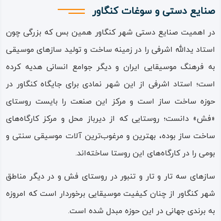
همان بافت متنوع در نژاد و زبان مردم کنگاور بوده که در طول
صنایع دستی و سوغات کنگاور
تاریخ، فرهنگی غنی از برآیند این گوناگونی به بار آورده است.
در اهمیت صنایع دستی شهر کنگاور همین بس که بزرگی چون
وجود قشرهایی از مردم که از نظر نژادی و مذهبی به آیین
استاد یدالله اشرفی را در زمینه ساخت و تولید سازهای موسیقی
یارسانی تعلق دارند، مقام‌های این قوم در موسیقی تنبور و
به فرهنگ موسیقایی ایران و دیگر جوامع انسانی هدیه کرده
همسایگی آن با موسیقی بومی خود کنگاور باعث شده که کنگاور
است؛ استاد اشرفی از این شهر نمادی برای جایگاه کنگاور در
مرکزی باشد برای کارگاه‌های سازسازی، اساتید موسیقی و
حوزه ساخت ساز است و مرکز این صنعت را بایست روستای
نوازندگان و خوانندگانی که با شعبده پنجه‌ها و اعجاز حنجره‌ها،
«فش» دانست؛ روستایی که از دیرباز محل و مرکز کارگاه‌های
روح حاکم بر شهر را در نغمه‌های زیبا و اصیل غرقه نمایند.
ساخت ساز بوده، بهترین و مرغوب‌ترین آلات موسیقی سنتی و
بومی را در کارگاه‌های این روستا ساخته‌اند.
در مورد سفره‌ آرایی بومی و فرهنگ غذاهای سنتی، شهر کنگاور
مثل بیش‌تر شهرها و مناطق استان کرمانشاه، دارای تنوع بالایی
سازهای سه‌ تار و تار و تنبور در روستای فش و در دیگر مناطق
در غذاها، خوراکی‌ها و بخش شیرینی‌ها و نان‌های محلی است.
شهر کنگاور از چنان کیفیت موسیقایی برخوردار است که امروزه
به برندی جهانی در این حوزه مبدل شده است.
از غذاهای سنتی شهر و شهرستان کنگاور خورشت خلال بادام،