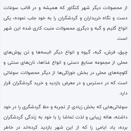
آش عدس، آش عباس‌ علی، حلوای مخصوص کنگاور، آش
از محصولات دیگر شهر کنگاور که همیشه و در قالب سوغات
ترخینه و آش دوغ بسیار معروف و مورد توجه مسافران و
دست و نگاه خریداران و گردشگران را به خود جلب نموده، یکی
گردشگران است.
انواع گلیم و گبه و دیگری محصولات منبت‌ کاری شده این شهر
است.
مردم شهر و ناحیه کنگاور در نوع پوشش و به ویژه پوشش زنان
شهر، از سبک و دوخت و رنگ‌های مخصوص به فرهنگ خود
چیق‌، فرش، گبه، گیوه و انواع دیگر البسه‌ها و تن‌ پوش‌های
استفاده می‌کنند و قسمت‌های متنوع و اجزای مختلف لباس‌های
محلی از مجموعه صنایع دستی و انواع غذاها، نان‌های سنتی و
محلی در این منطقه، مدل‌ها و نام‌های متفاوتی با دیگر شهرها
کلوچه‌های محلی در بخش خوراکی‌ها از دیگر محصولات سوغاتی
دارد.
است که در دسترس و در معرض بازدید و خرید گردشگران قرار
دارد.
مواد اولیه بافت و دوخت لباس‌ها و دیگر پوشش‌ها از پشم
مرغوب گوسفندی و نخ اولیه برای تولید گلیم‌ها، فرش‌ها و دیگر
سوغاتی‌هایی که بخش زیادی از تجربه و حظ گردشگری را در خود
زیراندازها از پشم، مو و پوست انواع حیوانات گرفته می‌شود؛
داشته، هاله زیبایی و لذت تماشا را با خود به زندگی گردشگران
تولید چنین محصولاتی افزون بر محلی بودن، به‌ صرفه بودن و
برده، یاد ایامی را که از این شهر بازدید کرده‌اند در خاطر