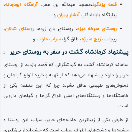
منطقه جست‌ و جو کرد؛ به عبارتی شهر کرند غرب به صورت عام
قلعه یزدگرد
،مسجد عبدالله‌ بن عمر،
آرامگاه ابودجانه
،
و روستای حریر به شکل خاص دارای آب‌ و هوای معتدل و مایل
زیارتگاه بابایادگار،
آبشار پیران
و…
به سردسیری است.
روستای سرخه‌ دیزه
، روستای بان‌ زرده،
روستای شالان
،
نیمه‌ کوهستانی و مشرف به جلگه‌های حاصل‌خیز بوده و یکی از
ریجاب،
زیج منیژه
، طاق گرا،
سراب ماراب
و…
پرآب‌ترین و باران‌زاترین مناطق استان کرمانشاه است. این آب‌ و
پیشنهاد کرمانشاه گشت در سفر به روستای حریر
هوای ویژه، در کنار خاک غنی و شرایط مطلوب، روستای حریر و
سامانه‌ کرمانشاه‌ گشت به گردشگرانی که قصد بازدید از روستای
مناطق هم‌جوار آن را برای کشاورزی و کشت انواع محصولات
حریر را دارند پیشنهاد می‌دهد که از تهیه و خرید انواع گیاهان و
مهیا نموده، تا جایی که انگور و کشمش کرند غرب از قدیم‌ روزگار
دمنوش‌های طبیعی غافل نشوند چرا که این منطقه یکی از
تا به امروز زبان‌زد مشتریان و بازاریان بوده و هست. وجود باغ‌ها،
خاستگاه‌ها و رستنگاه‌های اصلی انواع گل‌ها و گیاهان دارویی
مزارع و دشت‌های سرسبز در اطراف روستای حریر، یکی از
است.
زیباترین و پرجاذبه‌ترین مسیرهای گردشگری طبیعی را در سامانه
از طرفی یکی از زیباترین جاذبه‌های حریر، سراب این روستا و
کرمانشاه‌ گشت رقم زده است.
چشمه‌ها و دشت‌های اطراف سراب است که چشم‌انداز بی‌نظیری