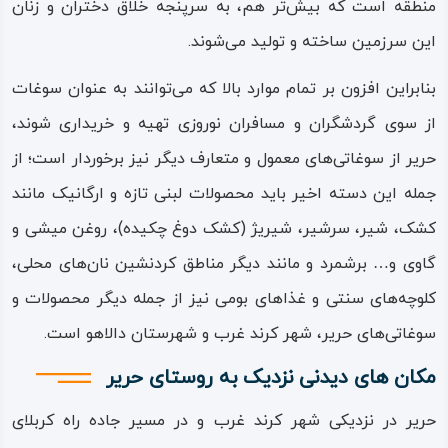
منطقه است که بیش‌تر هم، به سرپنجه خلاق دختران و زنان
روستاهای اطراف آن است.
این سرزمین ساخته و تولید می‌شوند.
جاذبه‌های گردشگری روستای حریر
بنابراین افزون بر تمام موارد بالا که می‌توانند به عنوان سوغات
از دیدنی‌ها و جاذبه‌های گردشگری روستای حریر می‌توان به چهار
از سوی گردشگران و مسافران نوروزی تهیه و خریداری شوند،
درخت بسیار کهنسال و تنومند، درختان مقدس و نظر کرده،
حریر از سوغاتی‌های معمول و متعارف دیگر نیز‌ برخوردار است؛ از
سراب زیبا و پرآب روستا، چشمه ‌(کانی)های مقدس و شفابخش،
جمله این دسته اخیر باید محصولات لبنی تازه و ارگانیک مانند
چشمه‌های آب‌ معدنی گرم، دامنه‌ها و تفرجگاه‌های کوهستانی و
کشک، شیر، سرشیر، شیریژ (کشک‌ دوغ چکیده)، روغن میشی و
باغ‌ها و مزارع سرسبز اشاره نمود.
گاوی و… برشمرد و مانند دیگر مناطق کردنشین نان‌های محلی،
خود بافت روستای حریر، که از جمله روستاهای کوه‌پایه‌ای و
کلوچه‌های سنتی و غذاهای بومی نیز از جمله دیگر محصولات و
موسوم به پله‌ کانی است یکی از نقاط جذاب روستای حریر است
سوغاتی‌های حریر، شهر کرند غرب و شهرستان دالاهو است.
که در روزهایی از سال مورد بازدید گردشگران، عکاسان، مردم‌
مکان های دیدنی نزدیک به روستای حریر
شناسان و دیگر پژوهندگان حوزه‌های انسان‌ شناسی قرار
حریر در نزدیکی شهر کرند غرب و در مسیر جاده راه‌ کربلای
می‌گیرد.