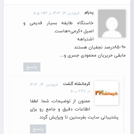
پدرام
فروردین 13, 1403 در 1:53 ق.ظ
خاستگاه طایفه بسیار قدیمی و
اصیل «کرمی‌»هاست.
اشتباهه
۸۵-۹۰درصد نجفیان هستند
مابقی حریریان محمودی جسری و…
پاسخ
کرمانشاه گشت
فروردین 14, 1403
در 6:48 ب.ظ
ممنون از توضیحات شما. لطفا
اطلاعات دقیق و جامع رو برای
پشتیبانی سایت بفرستین تا ویرایش گردد.
پاسخ