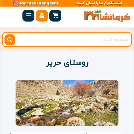
صفحه
اصلی
کرمانشاه
شهرستان
ها
روستای حریر
مجموعه
بیستون
روستاهای
هدف
اقامتگاه
ویژه