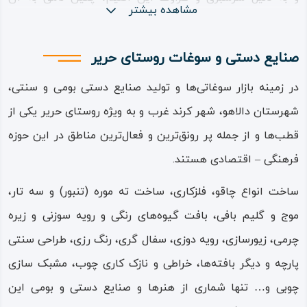
مشاهده بیشتر
داده‌اند، روایت دیگری نیز در بین اهالی بومی و داستان‌های
عامیانه منطقه هست که لفظ «حریر» یا به کردی «حه‌ ریره» را،
صنایع دستی و سوغات روستای حریر
به نام زنی نسبت می‌دهند که روزگاری در این منطقه ساکن بوده
در زمینه بازار سوغاتی‌ها و تولید صنایع دستی بومی و سنتی،
و از بزرگان و بزرگ‌ زادگان قرون اولیه بعد از ورود اسلام بوده
شهرستان دالاهو، شهر کرند غرب و به‌ ویژه روستای حریر یکی از
است.
قطب‌ها و از جمله پر رونق‌ترین و فعال‌ترین مناطق در این حوزه
نشانه‌های چندی در این روستا وجود دارند که پیشینه آن را به
فرهنگی‌ – اقتصادی هستند.
عنوان محل سکونت انسانی به دوران بسیار دوری از تاریخ
ساخت انواع چاقو، فلزکاری، ساخت ته‌ موره (تنبور) و سه‌ تار،
می‌رساند؛ مرکزیت آیین یارسانی در این روستا که از ادیان
موج و گلیم‌ بافی، بافت گیوه‌های رنگی و رویه‌ سوزنی و زیره‌
باستانی ایرانی ریشه گرفته، وجود آثار و ابنیه‌ها و درختان بسیار
چرمی، زیورسازی، رویه‌ دوزی، سفال‌ گری، رنگ‌ رزی، طراحی سنتی
کهنسال، وجود مقبره‌های ساسانی، زرتشتی و گورهای پیشا
پارچه و دیگر بافته‌ها، خراطی و نازک‌ کاری چوب، مشبک‌ سازی
اسلامی و نیز آباد بودن دشت‌ها و جلگه کرند غرب، همگی دال بر
چوبی و… تنها شماری از هنرها و صنایع دستی و بومی این
قدمت طولانی و پیشینه تاریخی‌ – باستانی روستای حریر و دیگر