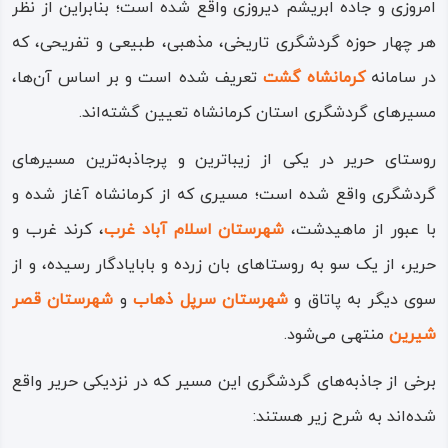
امروزی و جاده ابریشم دیروزی واقع شده است؛ بنابراین از نظر
مقبره و بارگاه امام‌ زاده رضا بیگ نیز در داخل روستا قرار دارد که
هر چهار حوزه گردشگری تاریخی، مذهبی، طبیعی و تفریحی، که
از جمله جاذبه‌های گردشگری مذهبی در منطقه است. مردم
در سامانه
کرمانشاه‌ گشت
تعریف شده‌ است و بر اساس آن‌ها،
روستای حریر از اصیل‌ترین مردمان کرد هستند که از نظر فرهنگ
مسیرهای گردشگری استان کرمانشاه تعیین گشته‌اند.
زبانی با گویش گورانی، از زیرشاخه‌های گویش کلهری تکلم
روستای حریر
در یکی از زیباترین و پرجاذبه‌ترین مسیرهای
می‌کنند و لفظ «گورانی» بیش‌تر ناظر به خاستگاه ایلی و آیینی
گردشگری واقع شده است؛ مسیری که از کرمانشاه آغاز شده و
این مردم است که البته امروزه، به تسامح به عنوان گویش
با عبور از ماهیدشت،
شهرستان اسلام‌ آباد غرب
، کرند غرب و
گورانی از آن نام برده می‌شود.
حریر، از یک سو به روستاهای بان‌ زرده و بابایادگار رسیده، و از
از نظر دینی و باورهای مذهبی نیز، دارای مذهب و آیین یاری یا
سوی دیگر به پاتاق و
شهرستان سرپل‌ ذهاب
و
شهرستان قصر
یارسانی (اهل حق) هستند. اقتصاد و معیشت مردم حریر بیشتر
شیرین
منتهی می‌شود.
از راه کشاورزی و باغداری، و گاهی به صورت محدود از طریق
برخی از جاذبه‌های گردشگری این مسیر که در نزدیکی حریر واقع
دامپروری تامین شده و سامان می‌گیرد و دلیل این نوع از سبک
شده‌اند به شرح زیر هستند:
زندگی و اقتصاد روستا را، بایست در جغرافیا و کیفیت اقلیمی