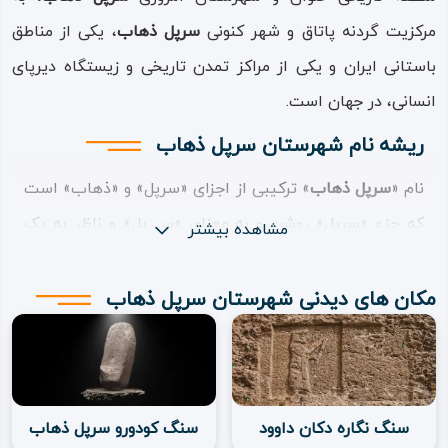
مرکزیت گردنه پاتاق و شهر کنونی
سرپل‌
ذهاب
، یکی از ‌مناطق
باستانی ایران و یکی از مراکز تمدن تاریخی و زیستگاه دیرپای
انسانی، در جهان است.
ریشه نام شهرستان سرپل ذهاب
نام «
سرپل‌
ذهاب
» ترکیبی از اجزای «سرپل» و «ذهاب» است
که جزء «سرپل» روشن و به معنای «سر پل» و ناظر به یک‌
مشاهده بیشتر
جور موقعیت مکانی به معنای ابتدای پل است و از پلی بسیار
قدیمی بر رود اروند نشان دارد؛ اما معنای جزء «ذهاب»
مکان های دیدنی شهرستان سرپل ذهاب
برخلاف تصور رایج، هیچ ربطی به ریشه عربی واژه «ذهب» به
معنای آمد و شد و رفت‌ و‌ آمد، مثلاً در ترکیب ایاب‌ ذهاب
ندارد؛ لفظ «ذهاب» مُعرب یا عربی شده لفظ «زه‌ آب» است
سنگ نگاره دکان داوود
سنگ کودورو سرپل ذهاب
که در زبان کردی به صورت «زه‌ ئاو» نوشته می‌شود و ترکیبی