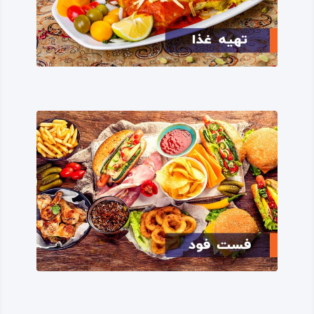
سنی، یارسانی و کمینه‌ای یهودی و مسیحی بوده یا در
دوره‌هایی بوده‌اند.
به دلیل اقلیم و نوع معیشت مردم
سرپل‌
ذهاب
در طول
تاریخ (کشاورزی و دامپروری)، بافت جمعیتی این شهرستان
قبیله‌ محور بوده و در ساختارهای طایفه‌ای و ایلی به سامان
رسیده است؛ بنابراین از نظر مردم‌ شناسی نیز بسیار متنوع
است و شامل طایفه‌های؛ سنجابی، جمیر، گورانی (دلالت
ایلی)، قلخانی، کلهری، پهله‌ای، سیاه‌ سیاه و… می‌باشد.
اقلیم و جاذبه‌های شهرستان سرپل ذهاب
طبیعت و اقلیم
شهرستان سرپل‌ ذهاب
از یک سو ادامه
رشته‌کوه‌های زاگرس بوده و در بخش کوهستان دالاهو از آب
‌و هوای معتدل، باران‌زا، برف‌ بار و مایل به سردسیری برخوردار