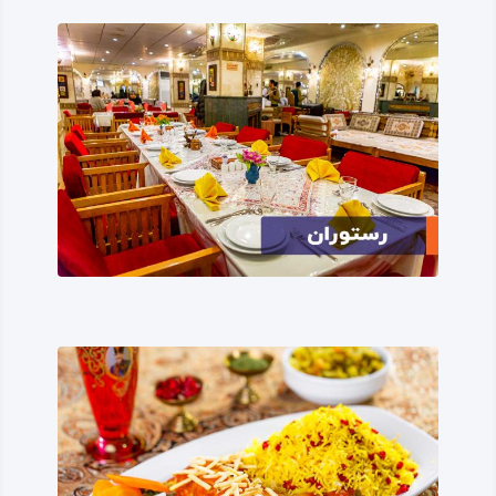
زیج‌ منیژه در حواشی شهر اشاره نمود.
فرهنگ، سنت و زبان مردم شهرستان سر پل
ذهاب
مردم منطقه و شهروندان
شهرستان
سرپل‌
ذهاب
از نظر
نژادی و زبانی کرد بوده، اما از نظر دینی و مذهبی و نیز از نظر
گویش‌ها و زیرگویش‌های زبان کردی، شمار و رنگارنگی زیادی
دارند.
این مردم نژاده و سلحشور که در دوران مختلف تاریخی و در
بزنگاه‌های مهمی چون جنگ تحمیلی، از جمله مرزداران و
سرزمین‌ پایان دلاور ایرانی بوده‌اند، در وجه تنوع زبانی دارای
گویش‌های کلهری، جافی، گورانی (دلالت زبانی)، فئلی و…
هستند و در زمینه باورهای مذهبی نیز شامل مردمان شیعه،