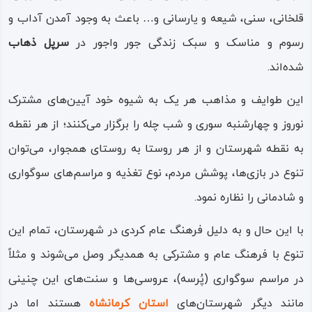
قلخانی، سنی، شیعه و یارسانی و… باعث به وجود آمدن آداب ‌و
قصرشیرین
می‌توانند این تصور غریب را تجربه کنند.
رسوم و مناسک و سبک زندگی جور واجور در
سرپل‌ ذهاب
نقش‌ برجسته آنوبانی‌نی، طاق‌گرا، زیج‌ منیژه، گوردخمه دکان
شده‌اند.
داوود و… از جمله جاذبه‌های تاریخی و باستانی در
شهرستان
این طوایف و مذاهب هر یک به شیوه خود آیین‌های مشترک
سرپل‌
ذهاب
هستند و از جاذبه‌های مذهبی نیز می‌توان از
نوروز و چهارشنبه ‌سوری و شب چله را برگزار می‌کنند؛ از هر نقطه
بارگاه احمدبن‌ اسحاق نام برد.
به نقطه شهرستان و از هر روستا به روستای همجوار، می‌توان
همچنین گردشگاه ناودار، سراب‌ گرم، تنگه حمام، سراب
تنوع در بازی‌ها، پوشش مردم، نوع تغذیه و مراسم‌های سوگواری
مارئاو و… نیز از مکان‌ها و جاذبه‌های طبیعی – ‌تفریحی این
و شادمانی را نظاره نمود.
شهرستان هستند که همه ساله میزبان گردشگران، زائران و
با این حال و به دلیل فرهنگ عام کردی در شهرستان، تمام این
مسافران زیادی از تمام نقاط
استان کرمانشاه
، ایران و کشور
تنوع با فرهنگ عام و مشترکی به همدیگر وصل می‌شوند و مثلاً
عراق می‌شود.
در مراسم سوگواری (پُرسه)، عروسی‌ها و سنت‌های این چنینی
مانند دیگر شهرستان‌های
استان کرمانشاه
هستند اما در