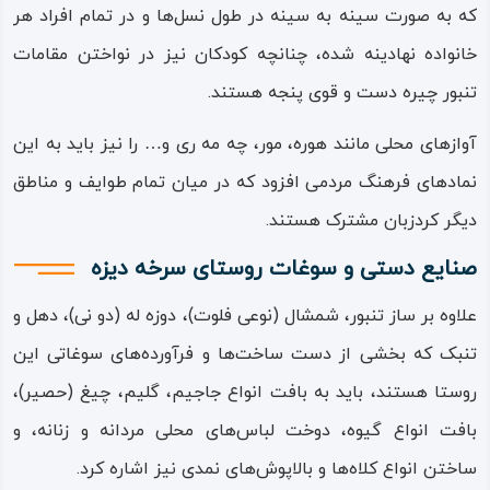
که به صورت سینه ‌به ‌سینه در طول نسل‌ها و در تمام افراد هر
با توجه به آثار و باقی‌ مانده‌های قلعه‌ها و دیگر سازه‌های
خانواده نهادینه شده، چنانچه کودکان نیز در نواختن مقامات
ساسانی در این منطقه و با توجه به نزدیکی این روستا به سرپل‌
تنبور چیره‌ دست و قوی‌ پنجه هستند.
ذهاب و مسیر جاده ابریشم، می‌توان با یقین گفت که قدمت
این روستا و مناطق پیرامونی آن به اعصار باستانی دور می‌رسد و
آوازهای محلی مانند هوره، مور، چه‌ مه‌ ری و… را نیز باید به این
دست کم در زمان ساسانی یکی از مراکز جمعیتی و از جمله
نمادهای فرهنگ مردمی افزود که در میان تمام طوایف و مناطق
سکونتگاه‌های بزرگ منطقه بوده است.
دیگر کردزبان مشترک هستند.
از مهم‌ترین آثار گردشگری و جاذبه‌های این روستا باید به قلعه
صنایع دستی و سوغات روستای سرخه‌ دیزه
سرخه‌ دیزه یا همان «سرخه‌ دژ» اشاره کرد که یکی از بزرگ‌ترین
علاوه بر ساز تنبور، شمشال (نوعی فلوت)، دوزه‌ له (دو نی)، دهل و
قلعه‌های دفاعی در زمان ساسانیان بوده است و امروزه بخش
تنبک که بخشی از دست‌ ساخت‌ها و فرآورده‌های سوغاتی این
زیادی از دیواره‌ها و پی و زیربنای آن باقی مانده است.
روستا هستند، باید به بافت انواع جاجیم، گلیم، چیغ (حصیر)،
شهرستان دالاهو و به ویژه روستای سرخه‌ دیزه از طبیعت
بافت انواع گیوه، دوخت لباس‌های محلی مردانه و زنانه، و
کوهستانی و بکری برخوردار است و بسیاری از جاذبه‌های طبیعی‌
ساختن انواع کلاه‌ها و بالاپوش‌های نمدی نیز اشاره کرد.