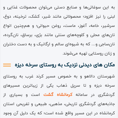
– تفریحی
استان کرمانشاه
در این شهرستان واقع شده‌اند.
به این سوغاتی‌ها و صنایع دستی می‌توان محصولات غذایی و
از این جاذبه‌ها می‌توان به
روستای حریر
و
روستای شالان
اشاره
لبنی را نیز افزود؛ محصولاتی مانند شیر، کشک، ترخینه، دوغ،
نمود که هر دو این روستاها نیز، مانند روستای سرخه‌ دیزه از
سرشیر، خامه، آغوز، ماست، روغن حیوانی؛ و هم‌چنین انواع
جمله روستاهای هدف گردشگری هستند.
نان‌های محلی و کلوچه‌های سنتی مانند بژی، برساق، نان‌گرده،
نان‌ساجی و… که به شیوه‌ای سالم و ارگانیک و به دست دختران
اهالی روستای سرخه‌ دیزه از فرهنگی اصیل و بسیار غنی
و زنان روستایی تهیه می‌شوند.
برخوردارند که نتیجه آمیختگی فرهنگ و نژاد کردی با آیین
مکان های دیدنی نزدیک به روستای سرخه‌ دیزه
یارسانی و زبان گورانی است. مردمان این منطقه از نظر زبانی
زیرگونه کردی کلهری با گویش گورانی هستند و از نظر آیینی و
شهرستان دالاهو و به خصوص مسیر کرند غرب به روستای
باورهای مذهبی پیرو مذهب یارسان یا همان اهل‌ حق می‌باشند.
سرخه‌ دیزه و تا سرپل‌ ذهاب یکی از زیباترین مسیرهای
گردشگری در سامانه
کرمانشاه‌ گشت
است و بسیاری از
جاذبه‌های گردشگری تاریخی، مذهبی، طبیعی و تفریحی استان
کرمانشاه در این مسیر واقع شده است؛ که یک دلیل آن وجود