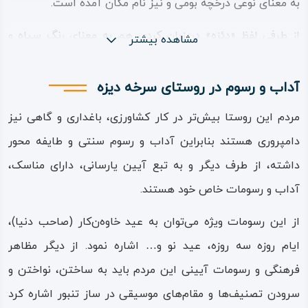
به معنای نوعی درخچه بومی و نیز نام مکان آمده است.
از طرفی لفظ «دئزه» در زبان کردی هم به معنای رنگ سیاه و
مشاهده بیشتر
تیره است و هم به عنوان پسوند شباهت به کار می‌رود که در
هر دو صورت همان لفظ «دیزه» در زبان‌های ایرانی است که در
آداب و رسوم در روستای سرخه‌ دیزه
فارسی امروز در واژه‌هایی چون «شب‌ دیز» (اسب خسرو پادشاه
مردم این روستا بیش‌تر در کار کشاورزی، باغداری و گاهی نیز
ساسانی) باقی مانده است.
دامپروری هستند بنابراین آداب و رسوم سنتی و طایفه‌ محور
از سوی دیگر لفظ «دئز» یا «دئزه» به معنای دژ و قلعه نیز آمده و
داشته، از طرف دیگر و به تبع آیین یارسانی، دارای مناسک،
به احتمال صورت دیگری از واژه «دیزج» است که امروزه نام
آداب و رسومات خاص خود هستند.
قلعه‌ای در سلطانیه زنجان است؛ به هر روی نام سرخه‌ دیزه
از این رسومات ویژه می‌توان به عید خاوه‌ن‌کار (صاحب دنیا)،
می‌تواند به معنای سرخ‌ و سیاه، مکان رشد نوعی درختچه، مکانی
ایام روزه سه‌ روزه، عید نو و… اشاره نمود. از دیگر مظاهر
به رنگ سرخ، دژ سرخه یا قلعه سرخ و… باشد.
فرهنگی و رسومات آیینی این مردم باید به ساختن، نواختن و
قدمت، جاذبه‌ها و فرهنگ روستای سرخه دیزه
سرودن تصنیف‌ها و مقام‌های موسیقی در ساز تنبور اشاره کرد