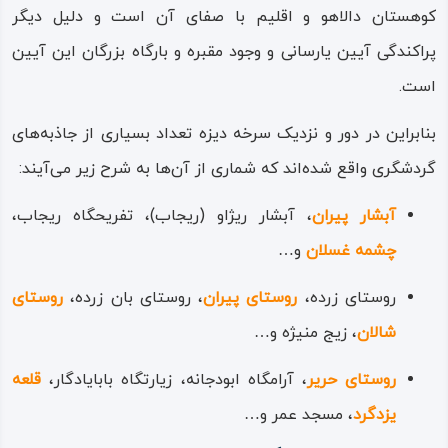
کوهستان دالاهو و اقلیم با صفای آن است و دلیل دیگر
پراکندگی آیین یارسانی و وجود مقبره‌ و بارگاه بزرگان این آیین
است.
بنابراین در دور و نزدیک سرخه‌ دیزه تعداد بسیاری از جاذبه‌های
گردشگری واقع شده‌اند که شماری از آن‌ها به شرح زیر می‌آیند:
آبشار پیران
، آبشار ریژاو (ریجاب)، تفریحگاه ریجاب،
چشمه غسلان
و…
روستای زرده،
روستای پیران
، روستای بان‌ زرده،
روستای
شالان
، زیج منیژه و…
روستای حریر
، آرامگاه ابودجانه، زیارتگاه بابایادگار،
قلعه
یزدگرد
، مسجد عمر و…