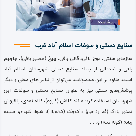
همجواری با دیگر مناطق، زبان کردی را با گویش‌های گورانی و
لکی صحبت می‌کنند.
بیشتر مردم اسلام‌ آباد شیعه هستند، همچنین گروهی نیز
مذهب تسنن و یارسانی دارند. ادبیات شفاهی و فرهنگ آوازهای
صنایع دستی و سوغات اسلام‌ آباد غرب
عامیانه در شهرستان اسلام‌ آباد غرب دارای پیشینه و تاریخی
سازهای سنتی، موج‌ بافی، قالی‌ بافی، چیغ (حصیر بافی)، جاجیم‌
طولانی است و در آواز محلی (هوره) دارای سبک مخصوص به خود
بافی و نمدمالی از جمله صنایع دستی شهرستان اسلام‌ آباد
و خاستگاه آواز خوانان (هوره‌ خوانان) به نامی بوده است.
است. علاوه بر این محصولات، می‌توان از لباس‌های محلی و دیگر
این شهرستان مانند دیگر مناطق کردنشین دارای آوازها،
پوشش‌های سنتی نیز به عنوان صنایع دستی و سوغات این
ترانه‌ها، لالایی‌ها و ضرب‌ المثل‌های خاص خود بوده که سینه‌ به‌
شهرستان استفاده کرد؛ مانند کلاش (گیوه)، کلاه نمدی، بالاپوش
سینه تا نسل‌های امروز پاسداری شده است.
نمدی بزرگ (فه‌ ره‌ جی) و کوچک (کوله‌بال)، شلوار کلهری، جلیقه
زنانه (کوله‌ نجه) و… .
اقلیم شهر اسلام‌ آباد غرب