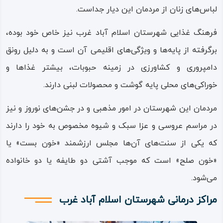
تفریحی؛ پلنگرد، سرخک، مه له‌ سه‌ر و چهار جنگله است.
لباس‌های زنان از مردمان این دیار جداست.
روستای «کنه‌ هر» (تپه‌ خاکی) که از روستاهای بکر شهرستان
فرهنگ غذایی شهرستان اسلام‌ آباد غرب نیز خاص خود بوده،
است و مرکز پرورش ماهی شهرستان به نام «ناوتنگه‌ منصوری»
برگرفته از پایه‌ها و ویژگی‌های اقلیمی آن است و به دلیل رونق
که در بخش حمیل قرار دارد.
دامپروری و کشاورزی در زمینه حبوبات، بیشتر غذاها و
خوراکی‌های محلی پایه گوشت و محصولات لبنی دارند.
روستای « سراب هرسم » که طبیعت و پاکیزگی آن بی نظیر
است.
مردمان این شهرستان در امور مذهبی و در جشن‌های نوروز و نیز
فرهنگ، سنت و زبان مردم اسلام‌ آباد غرب
در مراسم‌ عروسی و عزا سبک و شیوه مخصوص به خود را دارند
که یکی از سنت‌های آن‌ها مجلس ارزشمند «خون‌ بست» یا
فرهنگ شهرستان اسلام‌ آباد غرب، مانند دیگر شهرستان‌های
«خون‌ صلح» است که موجب آشتی دو طایفه یا دو خانواده
استان کرمانشاه برآمده از فرهنگ و سنت‌های قوم کرد است؛
می‌شود.
فرهنگی از زبان، مذهب و دیگر جلوه‌های فرهنگ عامیانه؛
مراکز درمانی شهرستان
اسلام آباد غرب
مردمان این شهرستان دارای زبان کردی در شاخه جنوبی آن و با
گویش کلهری هستند؛ هرچند تعداد کمی از مردم به دلیل