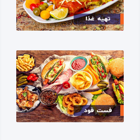
غرب به زمان بابل قدیم و عصر آهن و مفرغ نیز می‌رسد؛
لوح‌های خطی که بر اثر کاوش در منطقه یافت شده‌اند و سندی
برای پیشینه و تاریخ‌ معتبر این منطقه هستند، در پروژه‌ای
متعلق به دانشگاه شیکاگو بررسی و تایید گشته‌اند.
در برخی از این الواح گلی، که قدمت آن‌ها به سه تا شش هزار
سال قبل می‌رسد، نوشته‌ها و جدول‌هایی حک شده‌اند که حیرت‌
آورند؛ از جمله نرخ دستمزد جداگانه برای کارگران زن و مرد،
ساعات کار، اقلام مورد تجارت، رسید و اعتبارنامه تاجران و… .
جاذبه‌های گردشگری شهر اسلام آباد غرب
این شهر از سویی به جهت جذابیت‌های تاریخی – باستانی و
دیگر سوی به جهت اقلیم نیمه‌ کوهستانی و وفور رودخانه‌ها و
آب‌ و هوای مساعد برای کشاورزی، یکی از شهرستان‌های پررونق