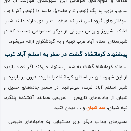
غذاها و کلوچه‌های سوغاتی این شهرستان عبارتند از: نان
این شهر طبیعت نیمه‌ کوهستانی و نیمه‌ هموار، با آب‌ و هوایی
ساجی، بژی، په‌ پگ (نوعی نان مغذی)، ماسه‌ وا (نوعی آش) و…
معتدل و متمایل به ییلاقی و خنک دارد. دشت‌های وسیع، مراتع
سوغاتی‌های گروه لبنی نیز که مرغوبیت زیادی دارند مانند شیر،
و مزارع کشاورزی مرغوب و پرحاصلی دارد که در فصل‌های بهار و
کشک، شیریژ و روغن حیوانی از دیگر محصولاتی هستند که در
تابستان برای گردشگری مناسب است.
شهرستان اسلام‌ آباد غرب تهیه و به گردشگران ارائه می‌شود.
افزون بر جاذبه‌های کوهستانی، باغات و دامنه‌هایی که جنگل‌
پیشنهاد کرمانشاه گشت در سفر به اسلام‌ آباد غرب
پوش درختان بلوط هستند، زیبایی‌های طبیعی و متنوعی را در
حافظه بازدیدکنندگان به یادگار می‌گذارد، برخی از این جاذبه‌ها
سامانه
کرمانشاه‌ گشت
به شما پيشنهاد می‌كند اگر قصد بازديد
عبارتند از: سراب شرف‌ آباد، سراب شیان، سد شیان، سراب
از این شهرستان در استان کرمانشاه را داريد؛ افزون بر بازدید از
هرسم، سراب حمیل، سراب سه‌ رنه‌ شور.
شهر اسلام‌ آباد غرب، می‌توانيد در مسير جاده‌های حميل و
شيان از جاذبه‌های تاريخی – تفريحی همانند آتشكده پلنگرد،
جاذبه‌های مذهبی شهرستان اسلام‌ آباد غرب عبارتند از: بقعه
تپه شیان،
سد شیان
و … دیدن کنید.
امام‌ زاده حسن، بقعه امام‌ زاده علی‌ اکبر، بقعه امام‌ زاده قاضی‌
وند (الکیا). همچنین: سراب خه‌ مان ارکوازی، تپه چیاجنگل،
مسیرهای جذاب دیگر برای دستیابی به جاذبه‌های طبیعی –
ناحیه پیرامون بنای ساسانی فیروزآباد و منطقه مومه نیز از