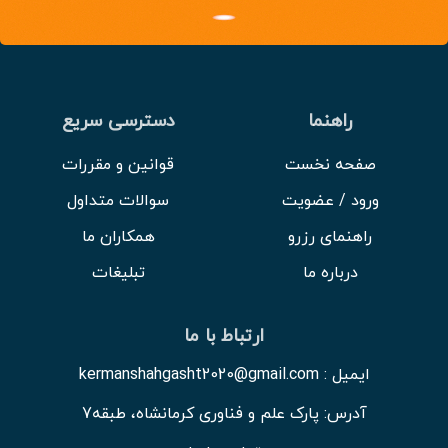
ویدئو
درباره
راهنما
دسترسی سریع
ما
صفحه نخست
قوانین و مقررات
ورود / عضویت
سوالات متداول
راهنمای رزرو
همکاران ما
درباره ما
تبلیغات
ارتباط با ما
ایمیل : kermanshahgasht2020@gmail.com
آدرس: پارک علم و فناوری کرمانشاه، طبقه7