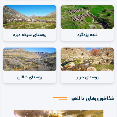
طبق روایتی زبان‌ شناختی، واژه «دالاهو» از دو جزء «دال» که
پرنده‌ای شکاری یا عقاب است و «هو» ترکیب یافته است و جزء
«هو» نیز هم‌ ریشه «هووگه» به معنای خانه و محل زندگی است؛
بنابراین گویا لفظ «دالاهو» به معنای «خانه عقاب» یا «مأوای
قلعه یزدگرد
روستای سرخه‌ دیزه
عقاب» است.
البته روایتی باستان‌ شناختی نیز بر آن است که «دالاهو» همان
«بالاهوتا» یا «بالاهوته»، شهر باستانی و مرکز پادشاهی سلسله
عیلامی است که در هزاره دوم پیش از میلاد حکم‌رانی
روستای حریر
روستای شالان
می‌کرده‌اند.
قدمت شهرستان دالاهو
غذاخوری‌های دالاهو
قدمت و تاریخ شهرستان دالاهو، به دلیل همجواری با سرزمین
«حلوان» یا سرپل‌ ذهاب امروزی، به هزاره‌های پیش از اسلام و تا