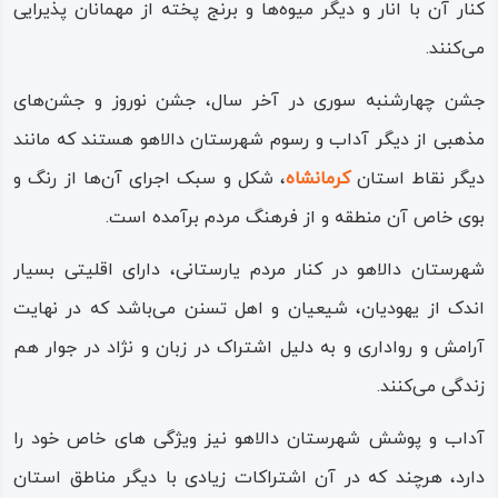
کنار آن با انار و دیگر میوه‌ها و برنج پخته از مهمانان پذیرایی
فرهنگ مردم شهرستان دالاهو همانند دیگر شهرستان‌های
می‌کنند.
استان کرمانشاه رنگارنگ، اصیل و برگرفته از زندگی نیاکانی
است؛ مردم دالاهو به زبان کردی با گویش های گورانی، کلهری و
جشن چهارشنبه‌ سوری در آخر سال، جشن نوروز و جشن‌های
جافی و هورامی سخن می گویند.
مذهبی از دیگر آداب و رسوم شهرستان دالاهو هستند که مانند
دیگر نقاط استان
کرمانشاه
، شکل و سبک اجرای آن‌ها از رنگ و
از نظر دین و مذهب، بیشتر مردم در شهرستان دالاهو دارای
بوی خاص آن منطقه و از فرهنگ مردم برآمده است.
آیین یارسانی (اهل حق) هستند و اقلیتی نیز از مذهب تسنن
پیروی می‌کنند.
شهرستان دالاهو در کنار مردم یارستانی، دارای اقلیتی بسیار
اندک از یهودیان، شیعیان و اهل تسنن می‌باشد که در نهایت
آرامگاه‌های پیر بنیامین، پیر موسی از جمله آرامگاه‌های بزرگان
آرامش و رواداری و به دلیل اشتراک در زبان و نژاد در جوار هم
یارسانی در این شهرستان هستند؛ از دیگر مظاهر فرهنگی دالاهو
زندگی می‌کنند.
که بسیار معروف است فرهنگ موسیقی و تنبور نوازی و تنبور
سازی در این شهرستان است که
شهر ملی تنبور
لقب گرفته
آداب و پوشش شهرستان دالاهو نیز ویژگی های خاص خود را
است.
دارد، هرچند که در آن اشتراکات زیادی با دیگر مناطق استان