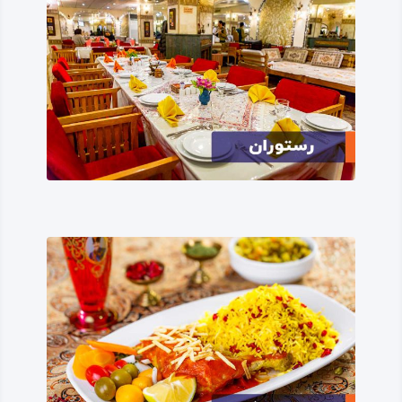
سلسله «آنوبانی‌نی» برمی‌گردد؛ وجود آثار تاریخی در روستای
سرخه‌ دیزه و بنای سنگی «تاق‌ گرا» به همراه مکان های دیگری
مانند «برج خاموشان»، «بان‌ مه‌ زران»، «قلعه‌ ویرانه» و «قلعه
یزدگرد» و بسیاری دیگر از آثار و مکان‌های تاریخی، حکایت از
قدمت زیاد و کهنسالی سرزمین دالاهو دارد.
همچنین وجود خانقاه‌ها، بقعه‌ها و اماکن مقدسی چون
«بابایادگار»، نشان از تمدن و رونق شهر دالاهو در دوره‌های پس
از اسلام می‌دهد؛ مانند «مسجد عبدالله‌ بن‌ عمر» که به نام فرزند
خلیفه دوم و به دست وی ساخته شده است و یا «مقبره
ابودجانه» که متعلق به یکی از صحابه رسول اسلام است.
اقلیم شهرستان دالاهو
شهرستان دالاهو منطقه‌ای کوهستانی، خوش آب‌ و هوا و دارای