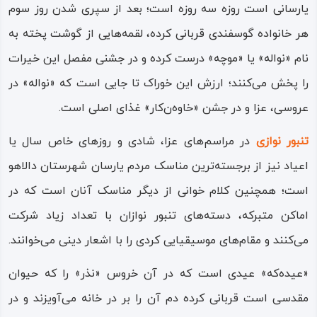
است.
یارسانی است روزه سه روزه است؛ بعد از سپری شدن روز سوم
هر خانواده گوسفندی قربانی کرده، لقمه‌هایی از گوشت پخته به
ویژگی دوم؛ غنای بالای صنایع دستی و محصولات فرهنگی است؛
نام «نواله» یا «موچه» درست کرده و در جشنی مفصل این خیرات
دیگر ویژگی برجسته شهرستان دالاهو، فراوانی آثار تاریخی و
را پخش می‌کنند؛ ارزش این خوراک تا جایی است که «نواله» در
جاذبه‌های مذهبی و ترکیب این دو با یگدیگر است، به عبارتی
عروسی، عزا و در جشن «خاوه‌‌ن‌کار» غذای اصلی است.
دیگر شهرستان دالاهو از معدود سرزمین‌هایی است که اماکن و
جاذبه‌های مذهبی آن، در عین حال شأن و اعتبار تاریخی نیز
تنبور نوازی
در مراسم‌های عزا، شادی و روزهای خاص سال یا
دارند.
اعیاد نیز از برجسته‌ترین مناسک مردم یارسان شهرستان دالاهو
است؛ همچنین کلام‌ خوانی از دیگر مناسک آنان است که در
بابایادگار، چشمه ‌غسلان، چهل‌ تن، هفت‌ تن، ابودجانه، دره‌
اماکن متبرکه، دسته‌های تنبور نوازان با تعداد زیاد شرکت
هونان، قلعه تاش‌ خیزی، بهشت‌ و دوزخ، رودخانه زمکان، پارک
می‌کنند و مقام‌های موسیقیایی کردی را با اشعار دینی می‌خوانند.
امیر، تپه‌ چیا، دریاچه رشمینه، منطقه ریجاب و دشت حریر
نمونه‌هایی از جاذبه‌های گردشگری در شهرستان دالاهو می‌باشد.
«عیده‌که» عیدی است که در آن خروس «نذر» را که حیوان
فرهنگ، زبان و دین مردم دالاهو
مقدسی است قربانی کرده دم آن را بر در خانه می‌آویزند و در