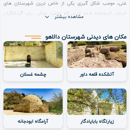
غنی، موجب شکل گیری یکی از خاص ترین شهرستان های
استان کرمانشاه شده است که مقصد جذابی برای گردشگران
مشاهده بیشتر
است. همزیستی مسالمت آمیز مذاهب و فرهنگ های مختلف در
این شهرستان، ریشه در فرهنگ پربار این مردمان دارد. زنان و
مکان های دیدنی شهرستان دالاهو
مردان در کنار هم و دوشادوش یکدیگر حاقظ و نگهدارنده میراث
فرهنگی گذشتگان هستند.
برگزاری مراسم های خاص آئینی و مذهبی در ایام مختلف سال
آتشکده قلعه داور
چشمه غسلان
موجب گردهمایی دوستداران این تاریخ و فرهنگ بوده است.
ریشه نام شهرستان دالاهو
دالاهو نام خود را از کوهستان و قله معروف دالاهو گرفته است
زیارتگاه بابایادگار
آرامگاه ابودجانه
که بزرگ‌ترین کوهستان و بلندترین قله در این شهرستان است.