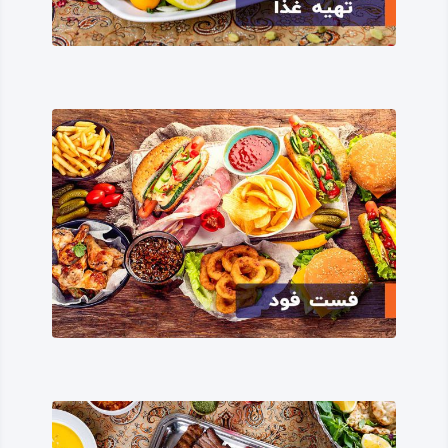
طبیعتی زیبا از رشته‌ کوه زاگرس است و مسیر اصلی ایران به
عتبات، یا جاده «راه کربلا» از این شهرستان می‌گذرد.
طبیعت، اقلیم و آب‌ و هوای شهرستان دالاهو بدون شک از
کم‌نظیرترین جاذبه‌های گردشگری طبیعی‌ – تفریحی در استان
کرمانشاه و چه بسا در ایران است.
کوهستان‌ها و قله‌های دالاهو، نوا و قاضی، در کنار روستاهای
بان‌ زده، شالان، ریجاب و سرخه‌ دیزه، و همجوار با مجموعه‌ای از
آبشارها، چشمه‌ها و رودخانه‌ها، همراه با باغ‌های انبوه میوه و
دشت‌های پوشیده از سبزه‌ و گل‌ زاران، بهشتی نادر را در یک موزه
طبیعی گرد آورده‌اند.
در فصل‌های بهار و تابستان بازدید از شهرستان دالاهو و گشت‌ و