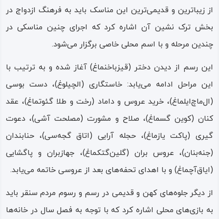
نمونه‌های قدمت تاریخی سنقر است، دهستان «فیله‌ کری»
از زیباترین و قدیمی‌ترین این مناسک باید به فرهنگ ازدواج در
است؛ که امروزه به غلط به «پسر فیل» ترجمه می‌شود و
بخش ترک‌ نشین آن اشاره کرد که اجرای چنین مناسکی در
استعاره‌ای از نیرومندی است، در حالیکه در حقیقت جزء «فیله»
چندین مرحله و با اسم محلی خاصی برگزار می‌شود.
یا «فه‌هله» چنان که آمد، به معنای قلعه و شهر است و جزء
این رسم از دیدن دختر (قیزباخنماغ) آغاز شده و به ترتیب با
«کری» به احتمال نزدیک به یقین اسم خاص و برگرفته از
این مراحل ادامه می‌یابد: خاستگاری (الچیلوغ)، دست‌ بوسی
نام‌های بومی منطقه است.
(ال‌ماچ‌ایلماغ)، خرید عروس و داماد (رخت ‌و طلا گئوتماغ)، عقد
به هر حال یکی از آثار باستانی و تاریخی این دهستان همان کوه
کنان (کوین‌ گسماغ)، صلاح و مشورت (مصلحت ‌آشی)، دعوت‌
معروف مادیان‌ کوه است؛ کوهی که چشمه‌ها، غارها و آثار
گیری (پاکت ‌یازماغ)، حجله‌ آرایی (اتاق ‌گجه‌سی)، حنابندان
حمام‌های باستانی و نیز سنگر سازی‌ها و باقی‌ مانده قلعه‌های
(جنه‌بنان)، عروس‌ بران (گلین‌گتکماغ)، جهازبران و پاگشایی
نظامی در آن، مجموعه‌ای از عجایب و جاذبه‌های معماری تاریخی
(ایاق‌آچماغ) و با اهدای تحفه‌های بعد از عروسی خاتمه می‌یابد.
را پدید آورده است.
از دیگر جلوه‌های کهن و قدیمی در رسم ‌و رسوم مردم سنقر باید
بخش زیادی از سازه‌های دفاعی در اطراف مادیان‌ کوه و دیگر
به بازی‌های محلی اشاره کرد که با توجه به فصل سال در خانه‌ها