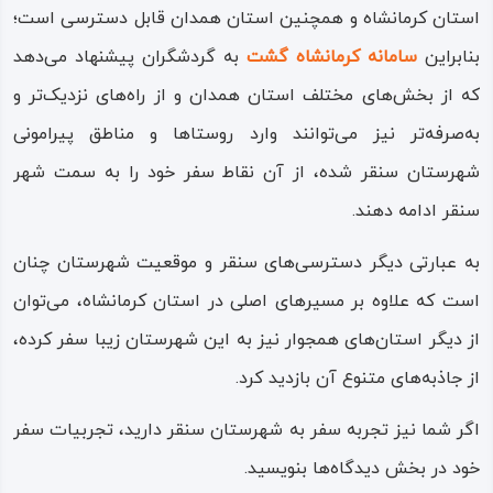
استان کرمانشاه و همچنین استان همدان قابل دسترسی است؛
پل باستانی نجوبران نیز که در مسیر
بیستون
به سنقر واقع شده
بنابراین
سامانه کرمانشاه‌ گشت
به گردشگران پیشنهاد می‌دهد
هم یکی از جاذبه‌های دیدنی‌ اطراف سنقر است. در نزدیکی
که از بخش‌های مختلف استان‌ همدان و از راه‌های نزدیک‌تر و
روستای گردشگری ورمقان آبشار دیگری به نام آبشار گینشاپسند
به‌صرفه‌تر نیز می‌توانند وارد روستاها و مناطق پیرامونی
واقع است که از جمله زیباترین آبشارهای طبیعی و فصلی
شهرستان سنقر شده، از آن نقاط سفر خود را به سمت شهر
منطقه است. تپه سراب گلویچ، کوه سهیل هم از دیگر نقاط
سنقر ادامه دهند.
دیدنی و جاذبه‌های گردشگری شهر سنقر کلیایی است.
به عبارتی دیگر دسترسی‌های سنقر و موقعیت شهرستان چنان
فرهنگ، سنت و زبان مردم سنقر
است که علاوه‌ بر مسیرهای اصلی در استان کرمانشاه، می‌توان
مردم سنقر در زبان، گویش، سبک زندگی و دیگر مظاهر فرهنگی
از دیگر استان‌های همجوار نیز به این شهرستان زیبا سفر کرده،
از تنوع و گوناگونی برخوردارند؛ از نظر مذهبی و اعتقادات و
از جاذبه‌های متنوع آن بازدید کرد.
باورهای دینی، مذاهب تشیع، تسنن و آیین یارسانی در کمال
اگر شما نیز تجربه سفر به شهرستان سنقر دارید، تجربیات سفر
مدارا با همدیگر زیست مسالمت‌ آمیز دارند.
خود در بخش دیدگاه‌ها بنویسید.