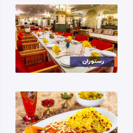
می‌آمده‌اند.
لفظ «کلیایی» نیز که گاهی همراه با نام سنقر می‌آید، برگرفته از
نام یک طایفه بزرگ و کوچ‌ رو در این منطقه بوده که امروزه یک‌
جانشین شده‌اند و به دلیل فراوانی جمعیتشان نام این طایفه به
نام شهر افزوده شده است.
اقلیم شهرستان سنقر
استان کرمانشاه به واسطه شهرستان سنقر با استان همدان
همسایه شده، فاصله شهر سنقر تا همدان نزدیک به نود و پنج
کیلومتر است؛ سنقر و کلیایی شهری کوهستانی و محصور در
رشته‌کوه‌هایی از زاگرس است که یکی از مهم‌ترین و مرتفع‌ترین
آن‌ها، کوه دالاخانی است که همه‌ ساله و در فصول مختلف،
میزبان کوه‌ پیمایان، صخره‌ نوردان، هنرمندان عکاس و طبیعت‌