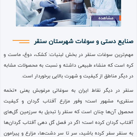
از جاذبه‌های تاریخی می‌توان به آثار و ابنیه‌های به جا مانده در
مادیان‌ کوه و همچنین
بقعه یا آرامگاه مالک
اشاره کرد. کوه و غار
آهکی دالاخانی، منطقه سرسبز و تفریحی روستای قدیمی خان‌
امیران، منطقه تفریحی سراب سنقر، چشمه‌های جوشان در
صنایع دستی و سوغات شهرستان سنقر
دامنه‌های مادیان‌ کوه از دیگر نقاط و جاذبه‌های گردشگری شهر
مهم‌ترین سوغات سنقر در بخش لبنیات: کشک، دوغ، ماست و
سنقر است.
کره است که منشاء طبیعی داشته و نسبت به محصولات مشابه
افزون بر این نقاط باید از آبشار پریشان،
سراب گزنهله
، کوه‌های
در دیگر مناطق از کیفیت و شهرت بالایی برخوردار است.
پنجه‌ علی و بوسوار نیز یاد کرد. روستای ورمقان سنقر یکی از
سنقر در دیگر نقاط ایران به سوغاتی مرغوبش یعنی «تخمه
روستاهای هدف گردشگری است که سالانه میزبان بسیاری از
‌سنقری» مشهور است؛ وفور مزارع آفتاب‌ گردان و کیفیت
مسافران و مهمانان در ایام تابستان و بهار است.
محصول آن‌ها چنان است که سنقر را تبدیل به سرزمین گل‌های
این روستا که در دامنه کوه زیبای بدره قرار دارد، دارای آب‌ و
آفتاب‌ گردان کرده است؛ اگر در فصل گل‌ دهی آفتاب‌ گردان‌ها
هوای مطبوع و پوشش گیاهی و جنگلی متنوع و انبوهی است که
به سنقر سفر کرده باشید، سر تا سر دشت‌ها، مزارع و پیرامون