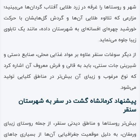
لحظات به یاد ماندنی را برای گردشگران رقم می‌زند.
شهر و روستاها را غرقه در زرد طلایی آفتاب‌ گردان‌ها می‌بینید؛
مزارعی که تلالوء طلایی آن‌ها و گردش گل‌هایشان با حرکت
از آبشارهای معروف و زیبای سنقر آبشار گینشاپسند است که در
خورشید چهره‌ای افسانه‌ای به شهرستان داده، مانند یک تابلوی
نزدیکی روستای ورمقان قرار گرفته و یکی از بکرترین مناطق
زیبا جلوه می‌‌نماید.
تفریحی – طبیعی سنقر محسوب می‌شود.
از دیگر سوغات سنقر علاوه بر مواد غذایی محلی، صنایع دستی و
روستای چرمله علیا نیز یکی از روستاهای کوهستانی است که به
شیرینی‌ جات سنتی، باید به قالی و فرش معروف آن اشاره کرد
دلیل ییلاقی بودن اقلیم آن، مناسب‌ترین مکان تفریحی برای
که نوع مرغوب و زیبای آن بیش‌تر در مناطق کلیایی تولید
ایام گرم و فصل تابستان است؛ این روستا یک حمام تاریخی
می‌شود.
متعلق به دوران قاجاریه دارد که بازدید از آن برای علاقه‌ مندان
پیشنهاد کرمانشاه گشت در سفر به شهرستان
آثار تاریخی بهره‌ها خواهد داشت.
سنقر
از مکان‌های مذهبی شهر سنقر زیارتگاهی است به نام
امام‌ زاده
بیش‌تر روستاها و مناطق دیدنی سنقر، از جمله روستای زیبای
احمد
که قدمتی برابر با شهر سنقر دارد و معماری این بنا دارای
ورمقان، به دلیل موقعیت جغرافیایی آن‌ها از بسیاری جاهای
یک بارگاه استثنایی است.