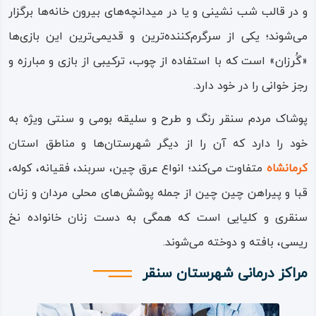
نقاط سنقر به زمان حمله مغولان برمی‌گردد که مردم در دل این
و در قالب شب‌ نشینی و یا در میدانچه‌های بیرون خانه‌ها برگزار
کوه‌ها سنگر ساخته و به قصد حفاظت از شهر با لشگر تاتارها
می‌شوند؛ یکی از سرگرم‌کننده‌ترین و قدیمی‌ترین این بازی‌ها
وارد نبرد شدند.
«گُرزان» است که با استفاده از چوب، ترکیبی از بازی و مبارزه و
رجز خوانی را در خود دارد.
باید افزود که در آخرین روزهای جنگ دوم جهانی نیز، باقیمانده
سربازان فراری آلمانی در کوه‌های اطراف سنقر مخفی شدند و از
پوشاک مردم سنقر رنگ و طرح و سلیقه بومی و سنتی ویژه به
این رو نیروی متفقین این کوه‌ها را به توپ بستند.
خود را دارد که آن را از دیگر شهرستان‌ها و مناطق استان
کرمانشاه
جاذبه‌های گردشگری شهرستان سنقر
متفاوت می‌کند؛ انواع عرق‌ چین، سربند، فقیانه، کوله،
قبا و پیراهن چین‌ چین از جمله پوشش‌های محلی مردان و زنان
آثار، مکان‌ها و جاذبه‌های گردشگری در شهر سنقر کلیایی، در
سنقری و کلیایی است که همگی به دست زنان خانواده نخ‌
بخش‌های تاریخی، مذهبی، طبیعی و تفریحی، بسیار پرتعداد و
ریسی، بافته و دوخته می‌شوند.
متنوع است. در حقیقت شهر سنقر و جاذبه‌های گردشگری آن،
مراکز درمانی شهرستان سنقر
چنان است که باید آن را یک قطب گردشگری مستقل به حساب
آورد.