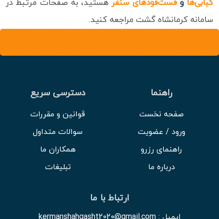
کبابی‌ها
و
فست‌فودهای سنقر
هستید، به صفحات مرتبط در
سامانه کرمانشاه گشت مراجعه کنید.
راهنما
دسترسی سریع
صفحه نخست
قوانین و مقررات
ورود / عضویت
سوالات متداول
راهنمای رزرو
همکاران ما
درباره ما
تبلیغات
ارتباط با ما
ایمیل : kermanshahgasht2020@gmail.com