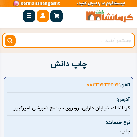
صفحه
اصلی
کرمانشاه
شهرستان
ها
چاپ دانش
مجموعه
بیستون
تلفن:
08337234472
روستاهای
آدرس:
هدف
کرمانشاه، خیابان دارایی، روبروی مجتمع آموزشی امیرکبیر
اقامتگاه
نوع خدمات:
چاپ
ویژه