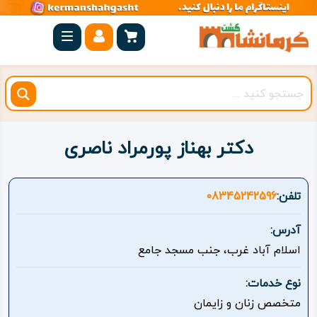
صفحه
اصلی
کرمانشاه
شهرستان
ها
دکتر بهناز پورمراد ناصری
مجموعه
بیستون
تلفن:
08345242596
روستاهای
آدرس:
هدف
اسلام آباد غرب، جنب مسجد جامع
اقامتگاه
نوع خدمات:
متخصص زنان و زایمان
ویژه