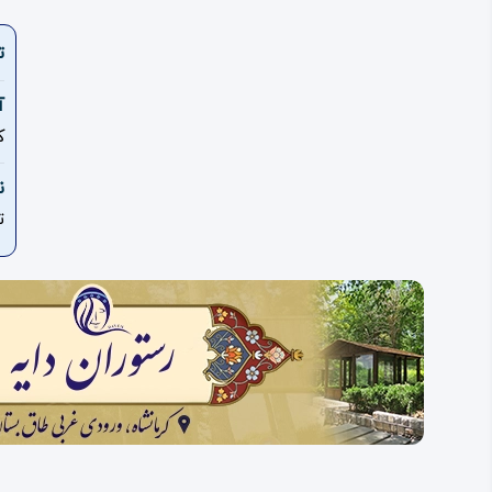
ت
آ
کر
ن
ت