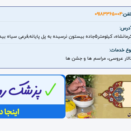
لفن:
09183365004
درس:
مانشاه، کیلومتر5جاده بیستون نرسیده به پل پایانه,فرعی سیاه بید
وع خدمات:
الار عروسی، مراسم ها و جشن ها