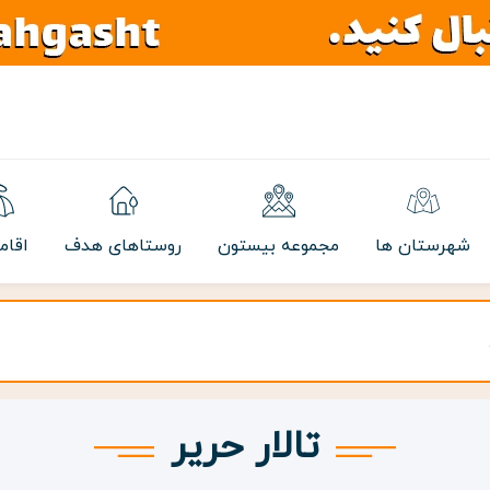
شهرستان ها
مجموعه بیستون
روستاهای هدف
اقام
تالار حریر