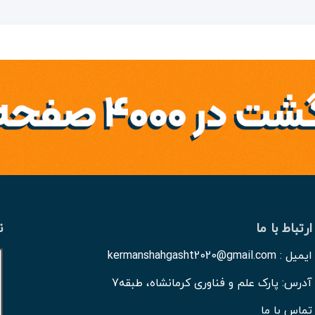
ارتباط با ما
ن
ایمیل : kermanshahgasht2020@gmail.com
آدرس: پارک علم و فناوری کرمانشاه، طبقه7
تماس با ما