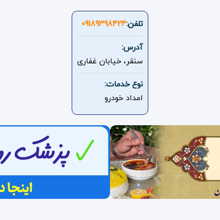
تلفن:
09189398424
آدرس:
سنقر، خیابان غفاری
نوع خدمات:
امداد خودرو