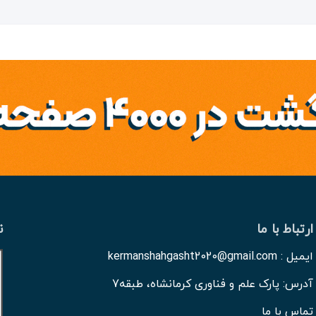
ارتباط با ما
ن
ایمیل : kermanshahgasht2020@gmail.com
آدرس: پارک علم و فناوری کرمانشاه، طبقه7
تماس با ما