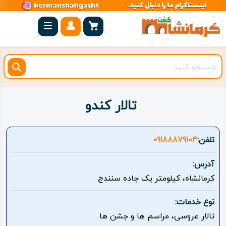
صفحه
اصلی
کرمانشاه
شهرستان
ها
تالار کندو
مجموعه
بیستون
تلفن:
09188879104
روستاهای
آدرس:
هدف
کرمانشاه، کیلومتر یک جاده سنندج
اقامتگاه
نوع خدمات:
تالار عروسی، مراسم ها و جشن ها
ویژه