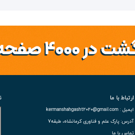
ارتباط با ما
ن
ایمیل : kermanshahgasht2020@gmail.com
آدرس: پارک علم و فناوری کرمانشاه، طبقه7
تماس با ما