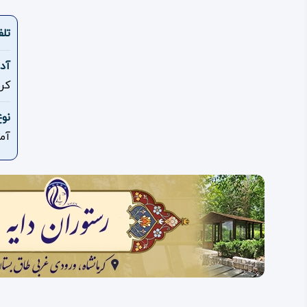
تلف
آد
کرمانشاه، ۲۲ ب
نو
آم