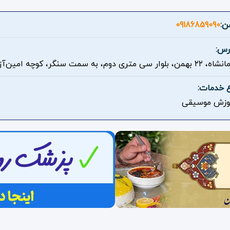
ن:
09186859090
رس:
همن، بلوار سی متری دوم، به سمت سنگر، کوچه امین‌آزاد
ع خدمات:
وزش موسیقی