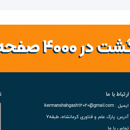
ارتباط با ما
ن
ایمیل : kermanshahgasht2020@gmail.com
آدرس: پارک علم و فناوری کرمانشاه، طبقه7
تماس با ما