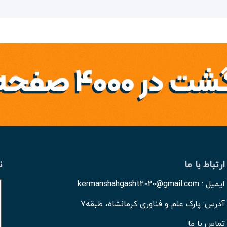
ارتباط با ما
ن
ایمیل : kermanshahgasht2020@gmail.com
آدرس: پارک علم و فناوری کرمانشاه، طبقه7
تماس با ما