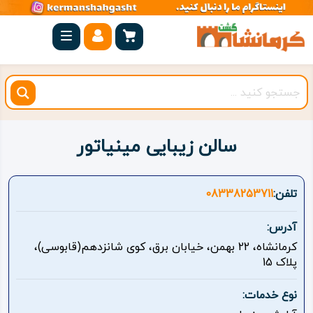
صفحه
اصلی
کرمانشاه
شهرستان
ها
سالن زیبایی مینیاتور
مجموعه
بیستون
تلفن:
08338253711
روستاهای
آدرس:
هدف
کرمانشاه، 22 بهمن، خیابان برق، کوی شانزدهم(قابوسی)،
پلاک 15
اقامتگاه
نوع خدمات:
ویژه