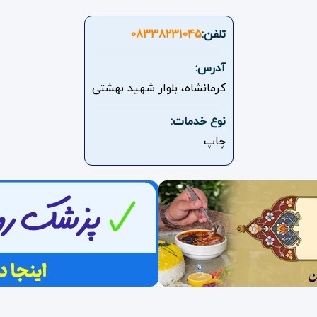
تلفن:
08338231045
آدرس:
کرمانشاه، بلوار شهید بهشتی
نوع خدمات:
چاپ