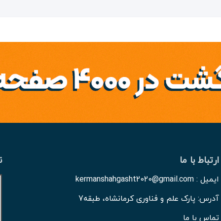
ارتباط با ما
ن
ایمیل : kermanshahgasht2020@gmail.com
آدرس: پارک علم و فناوری کرمانشاه، طبقه7
تماس با ما