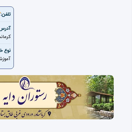
تلفن:
7
آدرس:
کرمان
نوع خ
آموزش