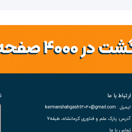
ارتباط با ما
ن
ایمیل : kermanshahgasht2020@gmail.com
آدرس: پارک علم و فناوری کرمانشاه، طبقه7
تماس با ما