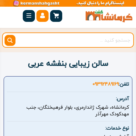
صفحه
اصلی
کرمانشاه
شهرستان
ها
سالن زیبایی بنفشه عربی
مجموعه
بیستون
تلفن:
09392489169
روستاهای
آدرس:
هدف
کرمانشاه، شهرک ژاندارمری، بلوار فرهیختگان، جنب
مهدکودک مهرآذر
اقامتگاه
نوع خدمات:
ویژه