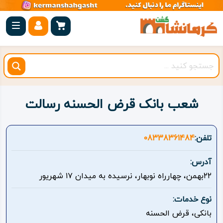
صفحه
اصلی
کرمانشاه
شهرستان
ها
شعب بانک قرض الحسنه رسالت
مجموعه
بیستون
تلفن:
08338361484
روستاهای
آدرس:
هدف
۲۲بهمن، چهارراه نوبهار، نرسیده به میدان ۱۷ شهریور
اقامتگاه
نوع خدمات:
بانکی، قرض الحسنه
ویژه