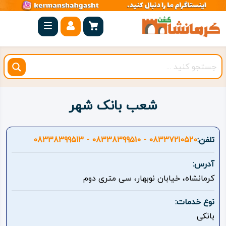
صفحه
اصلی
کرمانشاه
شهرستان
ها
شعب بانک شهر
مجموعه
بیستون
تلفن:
08337210520 - 08338399510 - 08338399513
روستاهای
آدرس:
هدف
کرمانشاه، خیابان نوبهار، سی متری دوم
اقامتگاه
نوع خدمات:
بانکی
ویژه