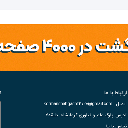
ارتباط با ما
ن
ایمیل : kermanshahgasht2020@gmail.com
آدرس: پارک علم و فناوری کرمانشاه، طبقه7
تماس با ما