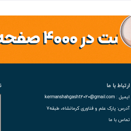
ارتباط با ما
ن
ایمیل : kermanshahgasht2020@gmail.com
آدرس: پارک علم و فناوری کرمانشاه، طبقه7
تماس با ما