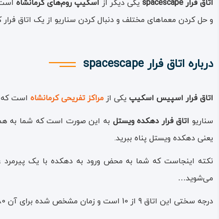
اتاق فرار spacescape
یکی دیگر از
اسکیپ روم‌های کرمانشاه
است ک
و حل کردن معماهای مختلف و دنبال کردن سناریو از یک اتاق فرار ک
درباره اتاق فرار spacescape
اتاق فرار اسپیس اسکیپ
یکی از
مراکز تفریحی کرمانشاه
است که د
سناریو
اتاق فرار دهکده ویستل
به این صورت است که شما به همراه
یعنی دهکده ویستل پناه ببرید.
نکته اینجاست که شما به محض ورود به دهکده با یک پیرمرد عجی
می‌شوید…
درجه سختی این اتاق 9 از 10 است و زمان مشخص شده برای آن 80 دقیقه است؛ تعداد نفرات می‌تواند بین 5 تا 10 نفر باشد.