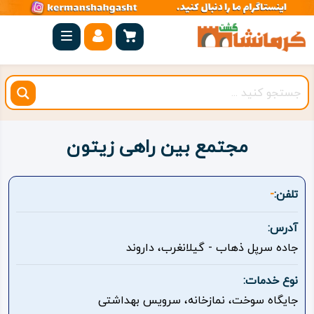
صفحه
اصلی
کرمانشاه
شهرستان
ها
مجتمع بین راهی زیتون
مجموعه
بیستون
تلفن:
-
روستاهای
آدرس:
هدف
جاده سرپل ذهاب - گیلانغرب، داروند
اقامتگاه
نوع خدمات:
جایگاه سوخت، نمازخانه، سرویس بهداشتی
ویژه