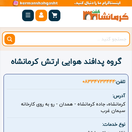
صفحه
اصلی
کرمانشاه
شهرستان
ها
گروه پدافند هوایی ارتش کرمانشاه
مجموعه
بیستون
تلفن:
08334733444
روستاهای
آدرس:
هدف
کرمانشاه، جاده کرمانشاه - همدان - رو به روی کارخانه
سیمان غرب
اقامتگاه
نوع خدمات:
ویژه