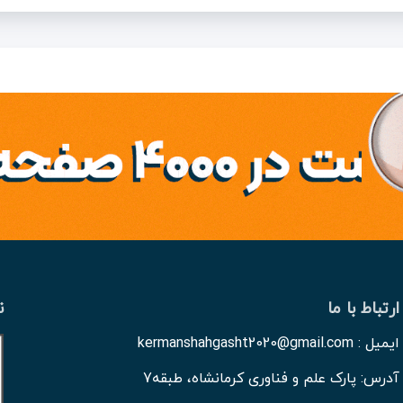
ارتباط با ما
ن
ایمیل : kermanshahgasht2020@gmail.com
آدرس: پارک علم و فناوری کرمانشاه، طبقه7