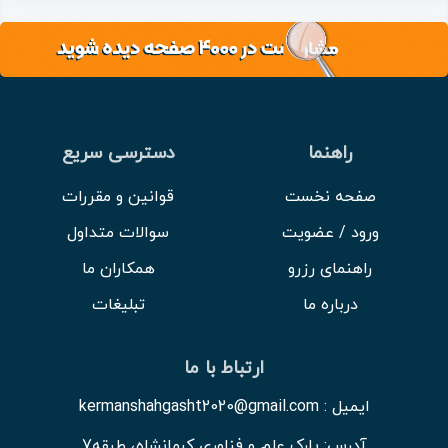
راهنما
دسترسی سریع
صفحه نخست
قوانین و مقررات
ورود / عضویت
سوالات متداول
راهنمای رزرو
همکاران ما
درباره ما
تبلیغات
ارتباط با ما
ایمیل : kermanshahgasht2020@gmail.com
آدرس: پارک علم و فناوری کرمانشاه، طبقه7