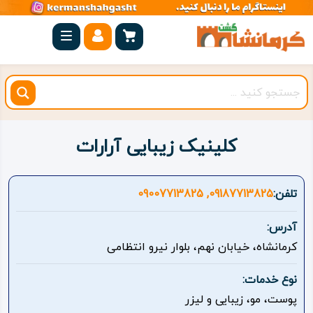
صفحه
اصلی
کرمانشاه
شهرستان
ها
کلینیک زیبایی آرارات
مجموعه
بیستون
تلفن:
09187713825, 09007713825
روستاهای
آدرس:
هدف
کرمانشاه، خیابان نهم، بلوار نیرو انتظامی
اقامتگاه
نوع خدمات:
پوست، مو، زیبایی و لیزر
ویژه