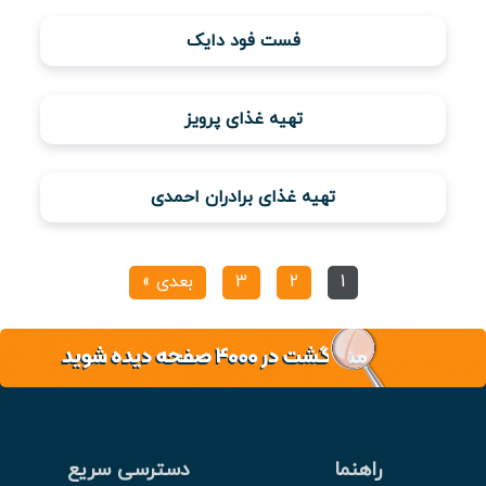
فست فود دایک
تهیه غذای پرویز
تهیه غذای برادران احمدی
1
2
3
بعدی »
راهنما
دسترسی سریع