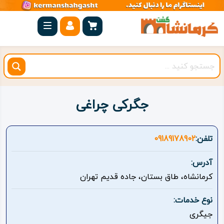
صفحه
اصلی
کرمانشاه
شهرستان
ها
جگرکی چراغی
مجموعه
بیستون
تلفن:
09189178902
روستاهای
آدرس:
هدف
کرمانشاه، طاق بستان، جاده قدیم تهران
اقامتگاه
نوع خدمات:
جیگری
ویژه