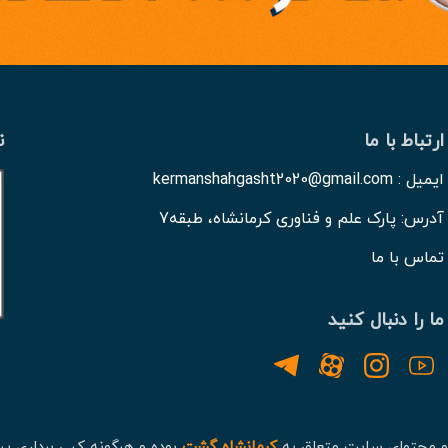
ارتباط با ما
ن
ایمیل : kermanshahgasht2020@gmail.com
آدرس: پارک علم و فناوری کرمانشاه، طبقه7
تماس با ما
ما را دنبال کنید
و محتوای سایت متعلق به
کرمانشاه گشت
بوده و هرگونه کپی برداری پی