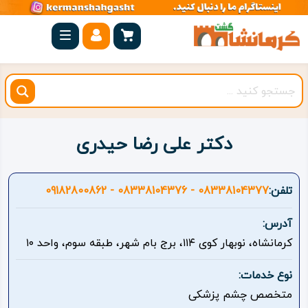
صفحه
اصلی
کرمانشاه
شهرستان
ها
دکتر علی رضا حیدری
مجموعه
بیستون
تلفن:
08338104377 - 08338104376 - 09182800862
روستاهای
آدرس:
هدف
کرمانشاه، نوبهار کوی ۱۱۴، برج بام شهر، طبقه سوم، واحد ۱۰
اقامتگاه
نوع خدمات:
متخصص چشم پزشکی
ویژه