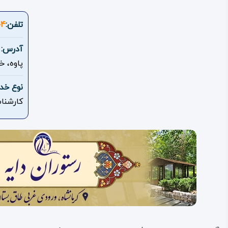
تلفن:
04
آدرس:
پاوه، 
نوع خد
کارشنا