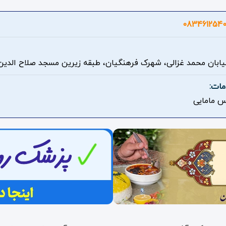
083461254
خیابان محمد غزالی، شهرک فرهنگیان، طبقه زیرین مسجد صلاح الدین 
مات:
س مامایی