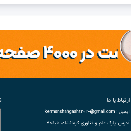
ارتباط با ما
ن
ایمیل : kermanshahgasht2020@gmail.com
آدرس: پارک علم و فناوری کرمانشاه، طبقه7