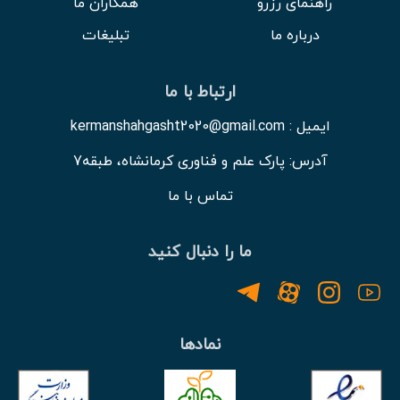
راهنمای رزرو
همکاران ما
درباره ما
تبلیغات
ارتباط با ما
ایمیل : kermanshahgasht2020@gmail.com
آدرس: پارک علم و فناوری کرمانشاه، طبقه7
تماس با ما
ما را دنبال کنید
نمادها