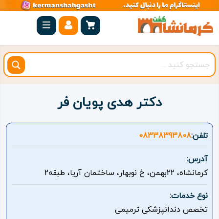
صفحه
اصلی
کرمانشاه
شهرستان
ها
دکتر هدی پویان فر
مجموعه
بیستون
تلفن:
08338393808
روستاهای
آدرس:
هدف
کرمانشاه، 22بهمن، خ نوبهار، ساختمان آریا، طبقه2
اقامتگاه
نوع خدمات:
تخصص دندانپزشکی ترمیمی
ویژه