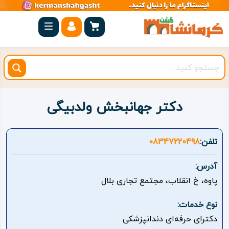
صفحه
اصلی
کرمانشاه
شهرستان
ها
دکتر جهانبخش ولدبیگی
مجموعه
بیستون
تلفن:
08347220498
روستاهای
آدرس:
هدف
پاوه، خ انقلاب، مجتمع تجاری بلال
اقامتگاه
نوع خدمات:
دکترای حرفه‌ای دندانپزشکی
ویژه