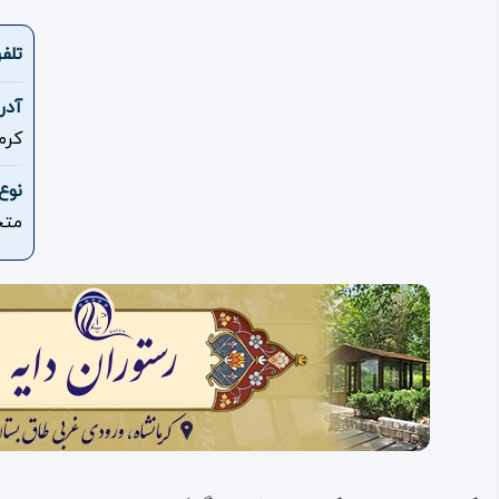
تلف
آدر
کرم
نوع
متخ