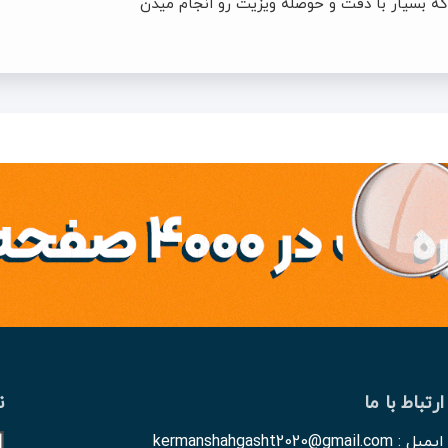
 که بسیار با دقت و حوصله ویزیت رو انجام میدن
ارتباط با ما
ن
ایمیل : kermanshahgasht2020@gmail.com