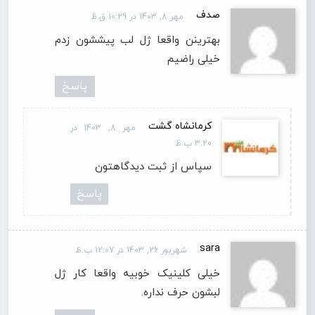
صدف
مهر 8, 1403 در 10:29 ق.ظ
بهترینن واقعا ژل لب پیششون زدم
خیلی راضیم
پاسخ
کرمانشاه گشت
مهر 8, 1403 در
3:20 ب.ظ
سپاس از ثبت دیدگاهتون
پاسخ
sara
شهریور 26, 1403 در 12:07 ب.ظ
خیلی کلینیک خوبیه واقعا کار ژل
لبشون حرف نداره.