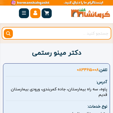
صفحه
اصلی
کرمانشاه
شهرستان
ها
دکتر مینو رستمی
مجموعه
بیستون
تلفن:
0834615008
روستاهای
آدرس:
هدف
پاوه، سه راه بیمارستان، جاده کمربندی، ورودی بیمارستان
قدیم
اقامتگاه
نوع خدمات:
ویژه