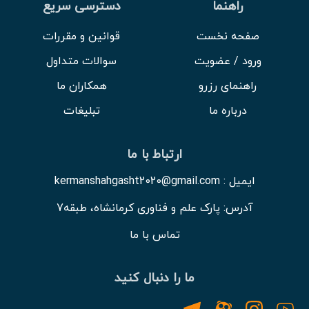
راهنما
دسترسی سریع
صفحه نخست
قوانین و مقررات
ورود / عضویت
سوالات متداول
راهنمای رزرو
همکاران ما
درباره ما
تبلیغات
ارتباط با ما
ایمیل : kermanshahgasht2020@gmail.com
آدرس: پارک علم و فناوری کرمانشاه، طبقه7
تماس با ما
ما را دنبال کنید