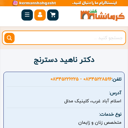
صفحه
اصلی
کرمانشاه
شهرستان
ها
دکتر ناهید دسترنج
مجموعه
بیستون
تلفن:
08345228596 - 08345226225
روستاهای
آدرس:
هدف
اسلام آباد غرب، کلینیک مدلل
اقامتگاه
نوع خدمات:
متخصص زنان و زایمان
ویژه