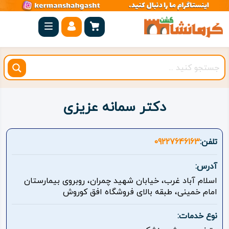
صفحه
اصلی
کرمانشاه
شهرستان
ها
دکتر سمانه عزیزی
مجموعه
بیستون
تلفن:
09227646163
روستاهای
آدرس:
هدف
اسلام آباد غرب، خیابان شهید چمران، روبروی بیمارستان
امام خمینی، طبقه بالای فروشگاه افق کوروش
اقامتگاه
نوع خدمات:
ویژه