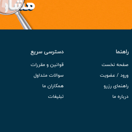
راهنما
دسترسی سریع
صفحه نخست
قوانین و مقررات
ورود / عضویت
سوالات متداول
راهنمای رزرو
همکاران ما
درباره ما
تبلیغات