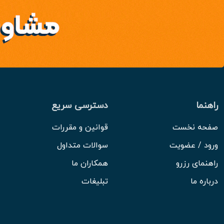
راهنما
دسترسی سریع
صفحه نخست
قوانین و مقررات
ورود / عضویت
سوالات متداول
راهنمای رزرو
همکاران ما
درباره ما
تبلیغات