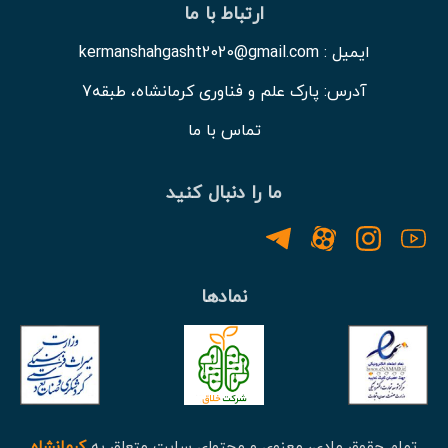
ارتباط با ما
ایمیل : kermanshahgasht2020@gmail.com
آدرس: پارک علم و فناوری کرمانشاه، طبقه7
تماس با ما
ما را دنبال کنید
نمادها
تمام حقوق مادی، معنوی و محتوای سایت متعلق به
کرمانشاه